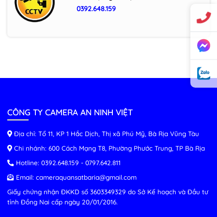
0392.648.159
CÔNG TY CAMERA AN NINH VIỆT
Địa chỉ: Tổ 11, KP 1 Hắc Dịch, Thị xã Phú Mỹ, Bà Rịa Vũng Tàu
Chi nhánh: 600 Cách Mạng T8, Phường Phước Trung, TP Bà Rịa
Hotline:
0392.648.159
-
0797.642.811
Email:
cameraquansatbaria@gmail.com
Giấy chứng nhận ĐKKD số 3603349329 do Sở Kế hoạch và Đầu tư
tỉnh Đồng Nai cấp ngày 20/01/2016.