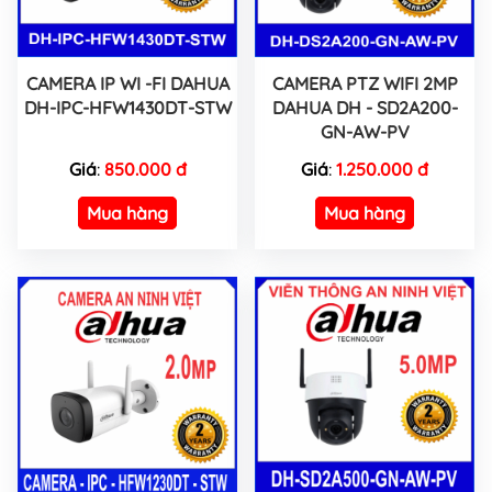
CAMERA IP WI -FI DAHUA
CAMERA PTZ WIFI 2MP
DH-IPC-HFW1430DT-STW
DAHUA DH - SD2A200-
GN-AW-PV
Giá
:
850.000 đ
Giá
:
1.250.000 đ
Mua hàng
Mua hàng