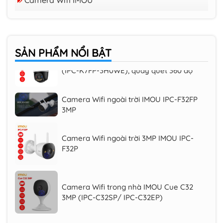
Camera Wifi trong nhà EZVIZ H6C 3K
PRO
SẢN PHẨM
NỔI BẬT
Camera Wifi iMOU Cruiser SC 2K 3MP
(IPC-K7FP-3H0WE), quay quét 360 độ
Camera Wifi ngoài trời IMOU IPC-F32FP
3MP
Camera Wifi ngoài trời 3MP IMOU IPC-
F32P
Camera Wifi trong nhà IMOU Cue C32
3MP (IPC-C32SP/ IPC-C32EP)