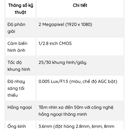
Thông số kỹ
Chi tiết
thuật
Độ phân
2 Megapixel (1920 x 1080)
giải
Cảm biến
1/2.8 inch CMOS
hình ảnh
Tốc độ
25/30 khung hình/giây
khung hình
Độ nhạy
0.005 Lux/F1.5 (màu, chế độ AGC bật)
sáng tối
thiểu
Hồng ngoại
Tầm nhìn xa đến 50m với công nghệ
hồng ngoại thông minh
Ống kính
3.6mm (đặt hàng 2.8mm, 6mm, 8mm