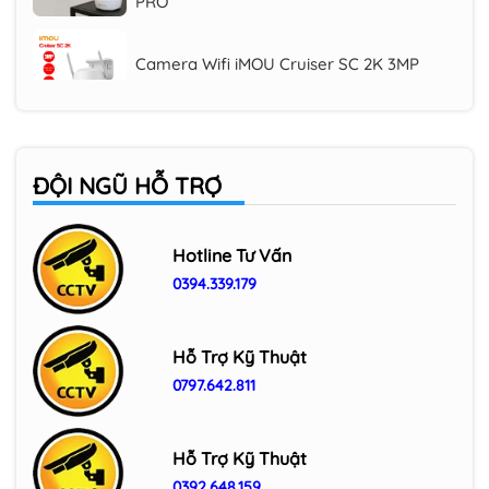
Camera Wifi iMOU Cruiser SC 2K 3MP
(IPC-K7FP-3H0WE), quay quét 360 độ
Camera Wifi ngoài trời IMOU IPC-F32FP
3MP
ĐỘI NGŨ HỖ TRỢ
Camera Wifi ngoài trời 3MP IMOU IPC-
F32P
Hotline Tư Vấn
0394.339.179
Camera Wifi trong nhà IMOU Cue C32
3MP (IPC-C32SP/ IPC-C32EP)
Hỗ Trợ Kỹ Thuật
0797.642.811
Hỗ Trợ Kỹ Thuật
0392.648.159