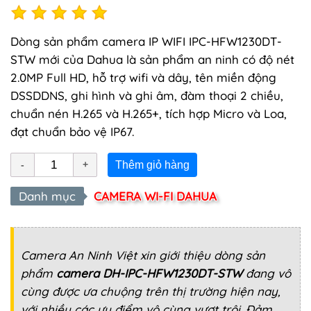
Dòng sản phẩm camera IP WIFI IPC-HFW1230DT-
STW mới của Dahua là sản phẩm an ninh có độ nét
2.0MP Full HD, hỗ trợ wifi và dây, tên miền động
DSSDDNS, ghi hình và ghi âm, đàm thoại 2 chiều,
chuẩn nén H.265 và H.265+, tích hợp Micro và Loa,
đạt chuẩn bảo vệ IP67.
Thêm giỏ hàng
Danh mục
CAMERA WI-FI DAHUA
Camera An Ninh Việt
xin giới thiệu dòng sản
phẩm
camera DH-IPC-HFW1230DT-STW
đang vô
cùng được ưa chuộng trên thị trường hiện nay,
với nhiều các ưu điểm vô cùng vượt trội. Đảm