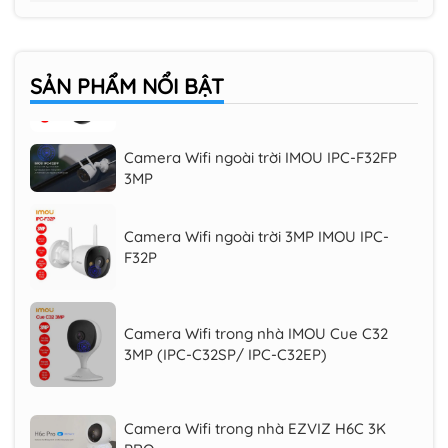
PRO
Camera Wifi iMOU Cruiser SC 2K 3MP
(IPC-K7FP-3H0WE), quay quét 360 độ
SẢN PHẨM
NỔI BẬT
Camera Wifi ngoài trời IMOU IPC-F32FP
3MP
Camera Wifi ngoài trời 3MP IMOU IPC-
F32P
Camera Wifi trong nhà IMOU Cue C32
3MP (IPC-C32SP/ IPC-C32EP)
Camera Wifi trong nhà EZVIZ H6C 3K
PRO