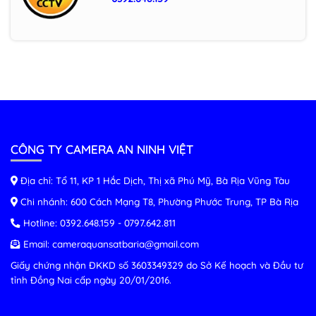
CÔNG TY CAMERA AN NINH VIỆT
Địa chỉ: Tổ 11, KP 1 Hắc Dịch, Thị xã Phú Mỹ, Bà Rịa Vũng Tàu
Chi nhánh: 600 Cách Mạng T8, Phường Phước Trung, TP Bà Rịa
Hotline:
0392.648.159
-
0797.642.811
Email:
cameraquansatbaria@gmail.com
Giấy chứng nhận ĐKKD số 3603349329 do Sở Kế hoạch và Đầu tư
tỉnh Đồng Nai cấp ngày 20/01/2016.