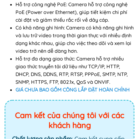
Hỗ trợ công nghệ PoE: Camera hỗ trợ công nghệ
PoE (Power over Ethernet), giúp tiết kiệm chi phí
cài đặt và giảm thiểu rắc rối về dây cáp.
Có khả năng ghi hình: Camera có khả năng ghi hình
và lưu trữ video trong thời gian thực với nhiều định
dạng khác nhau, giúp cho việc theo dõi và xem lại
video trở nên dễ dàng hơn.
Hỗ trợ đa dạng giao thức: Camera hỗ trợ nhiều
giao thức truyền tải dữ liệu như TCP/IP, HTTP,
DHCP, DNS, DDNS, RTP, RTSP, PPPoE, SMTP, NTP,
SNMP, HTTPS, FTP, 802.1x, QoS và ONVIF.
GIÁ CHƯA BAO GỒM CÔNG LẮP ĐẶT HOÀN CHỈNH
Cam kết của chúng tôi với các
khách hàng
Chất lượng sản phẩm
: Cam kết cung cấp