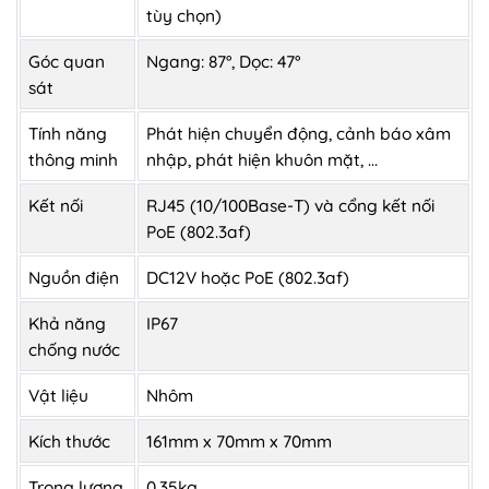
tùy chọn)
Góc quan
Ngang: 87°, Dọc: 47°
sát
Tính năng
Phát hiện chuyển động, cảnh báo xâm
thông minh
nhập, phát hiện khuôn mặt, ...
Kết nối
RJ45 (10/100Base-T) và cổng kết nối
PoE (802.3af)
Nguồn điện
DC12V hoặc PoE (802.3af)
Khả năng
IP67
chống nước
Vật liệu
Nhôm
Kích thước
161mm x 70mm x 70mm
Trọng lượng
0.35kg