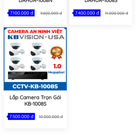
DAHUA-1008N
DAHUA-1008S
7.100.000 đ
7.400.000 đ
9.600.000 đ
11.000.000 đ
Lắp Camera Trọn Gói
KB-1008S
7.500.000 đ
10.000.000 đ