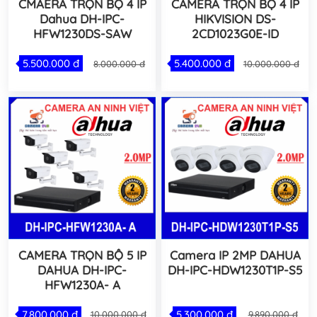
CMAERA TRỌN BỘ 4 IP
CAMERA TRỌN BỘ 4 IP
Dahua DH-IPC-
HIKVISION DS-
HFW1230DS-SAW
2CD1023G0E-ID
5.500.000 đ
5.400.000 đ
8.000.000 đ
10.000.000 đ
CAMERA TRỌN BỘ 5 IP
Camera IP 2MP DAHUA
DAHUA DH-IPC-
DH-IPC-HDW1230T1P-S5
HFW1230A- A
7.800.000 đ
5.300.000 đ
10.000.000 đ
9.890.000 đ