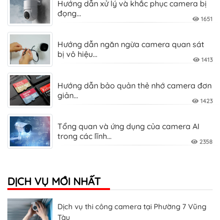
Hướng dẫn xử lý và khắc phục camera bị
đọng...
1651
Hướng dẫn ngăn ngừa camera quan sát
bị vô hiệu...
1413
Hướng dẫn bảo quản thẻ nhớ camera đơn
giản...
1423
Tổng quan và ứng dụng của camera AI
Đơn vị thi công lắp đặt trọn bộ camera giá rẻ
trong các lĩnh...
2358
Phân phối thi công lắp đặt camera tại
Phường 8 Vũng...
DỊCH VỤ MỚI NHẤT
Dịch vụ thi công camera tại Phường 7 Vũng
Tàu