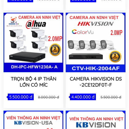
TRỌN BỘ 4 IP THÂN
CAMERA HIKVISION DS
LỚN CÓ MÍC
-2CE12DF0T-F
5.500.000 đ
4.400.000 đ
8.000.000 đ
5.500.000 đ