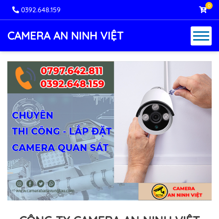
0
0392.648.159
CAMERA AN NINH VIỆT