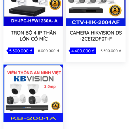
TRỌN BỘ 4 IP THÂN
CAMERA HIKVISION DS
LỚN CÓ MÍC
-2CE12DF0T-F
5.500.000 đ
4.400.000 đ
8.000.000 đ
5.500.000 đ