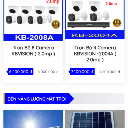
Trọn Bộ 8 Camera
Trọn Bộ 4 Camera
KBVISION ( 2.0mp )
KBVISION -2004A (
2.0mp )
6.400.000 đ
3.100.000 đ
8.000.000 đ
4.800.000 đ
ĐÈN NĂNG LƯỢNG MẶT TRỜI