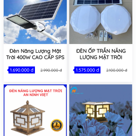
Đèn Năng Lượng Mặt
ĐÈN ỐP TRẦN NĂNG
Trời 400W CAO CẤP SPS
LƯỢNG MẶT TRỜI
1.690.000 đ
1.575.000 đ
2.990.000 đ
2.100.000 đ