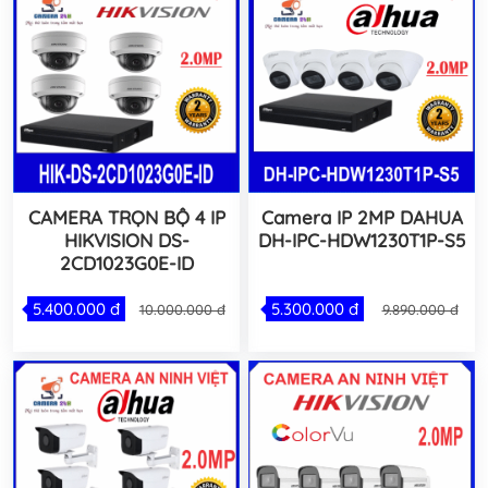
CAMERA TRỌN BỘ 4 IP
Camera IP 2MP DAHUA
HIKVISION DS-
DH-IPC-HDW1230T1P-S5
2CD1023G0E-ID
5.400.000 đ
5.300.000 đ
10.000.000 đ
9.890.000 đ