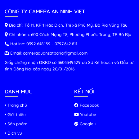
Sửa chữa camera quan sát Vũng Tàu
CÔNG TY CAMERA AN NINH VIỆT
Địa chỉ: Tổ 11, KP 1 Hắc Dịch, Thị xã Phú Mỹ, Bà Rịa Vũng Tàu
Chi nhánh: 600 Cách Mạng T8, Phường Phước Trung, TP Bà Rịa
Lắp camera quan sát Vũng Tàu
Hotline:
0392.648.159
-
0797.642.811
Email:
cameraquansatbaria@gmail.com
Giấy chứng nhận ĐKKD số 3603349329 do Sở Kế hoạch và Đầu tư
tỉnh Đồng Nai cấp ngày 20/01/2016.
DANH MỤC
KẾT NỐI
Trang chủ
Facebook
Giới thiệu
Youtube
Sản phẩm
Google +
Dịch vụ