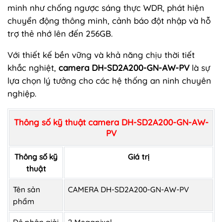
minh như chống ngược sáng thực WDR, phát hiện
chuyển động thông minh, cảnh báo đột nhập và hỗ
trợ thẻ nhớ lên đến 256GB.
Với thiết kế bền vững và khả năng chịu thời tiết
khắc nghiệt,
camera DH-SD2A200-GN-AW-PV
là sự
lựa chọn lý tưởng cho các hệ thống an ninh chuyên
nghiệp.
Thông số kỹ thuật camera DH-SD2A200-GN-AW-
PV
Thông số kỹ
Giá trị
thuật
Tên sản
CAMERA DH-SD2A200-GN-AW-PV
phẩm
Độ phân giải
2 Megapixel