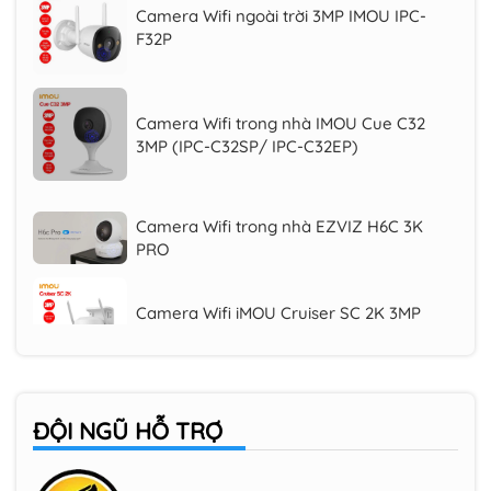
F32P
Camera Wifi trong nhà IMOU Cue C32
3MP (IPC-C32SP/ IPC-C32EP)
Camera Wifi trong nhà EZVIZ H6C 3K
PRO
Camera Wifi iMOU Cruiser SC 2K 3MP
(IPC-K7FP-3H0WE), quay quét 360 độ
Camera Wifi ngoài trời IMOU IPC-F32FP
3MP
ĐỘI NGŨ HỖ TRỢ
Camera Wifi ngoài trời 3MP IMOU IPC-
F32P