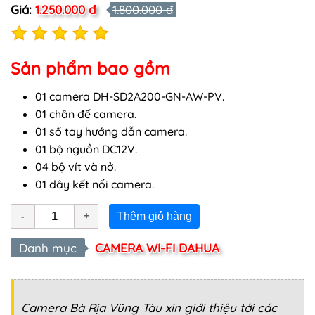
Giá:
1.250.000 đ
1.800.000 đ
Sản phẩm bao gồm
01 camera DH-SD2A200-GN-AW-PV.
01 chân đế camera.
01 sổ tay hướng dẫn camera.
01 bộ nguồn DC12V.
04 bộ vít và nở.
01 dây kết nối camera.
Thêm giỏ hàng
Danh mục
CAMERA WI-FI DAHUA
Camera Bà Rịa Vũng Tàu
xin giới thiệu tới các