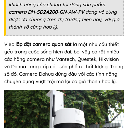
khách hàng của chúng tôi dòng sản phẩm
camera DH-SD2A200-GN-AW-PV
đang vô cùng
được ưa chuộng trên thị trường hiện nay, với giá
thành vô cùng hợp lý.
Việc
lắp đặt camera quan sát
là một nhu cầu thiết
yếu trong cuộc sống hiện đại, bởi vậy có rất nhiều
các hãng camera như Vantech, Questek, Hikvision
và Dahua cung cấp các sản phẩm chất lượng. Trong
số đó, Camera Dahua đứng đầu với các tính năng
chuyên dụng vượt trội mà lại có giá thành hợp lý.