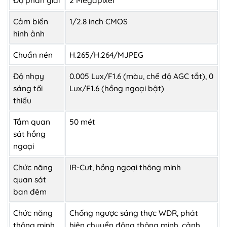
Cảm biến
1/2.8 inch CMOS
hình ảnh
Chuẩn nén
H.265/H.264/MJPEG
Độ nhạy
0.005 Lux/F1.6 (màu, chế độ AGC tắt), 0
sáng tối
Lux/F1.6 (hồng ngoại bật)
thiểu
Tầm quan
50 mét
sát hồng
ngoại
Chức năng
IR-Cut, hồng ngoại thông minh
quan sát
ban đêm
Chức năng
Chống ngược sáng thực WDR, phát
thông minh
hiện chuyển động thông minh, cảnh