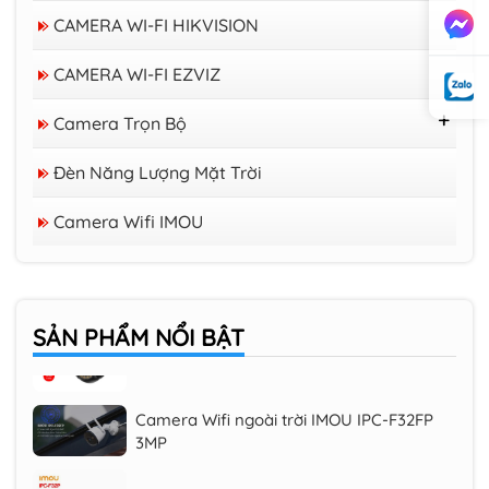
CAMERA WI-FI HIKVISION
CAMERA WI-FI EZVIZ
Camera Trọn Bộ
Trọn Bộ 16 Camera Trở Lên
Đèn Năng Lượng Mặt Trời
Trọn Bộ 08 Camera
Trọn Bộ 04 Camera
Camera Wifi IMOU
Camera Wifi trong nhà EZVIZ H6C 3K
PRO
Camera Wifi iMOU Cruiser SC 2K 3MP
SẢN PHẨM
NỔI BẬT
(IPC-K7FP-3H0WE), quay quét 360 độ
Camera Wifi ngoài trời IMOU IPC-F32FP
3MP
Camera Wifi ngoài trời 3MP IMOU IPC-