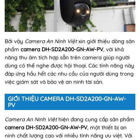
Bởi vậy
Camera An Ninh Việt
xin giới thiệu dòng sản
phẩm
camera DH-SD2A200-GN-AW-PV
, với khả
năng thu âm tích hợp sẵn trên camera giúp người
dùng có thể nghe được hội thoại. Các tính năng này
đáp ứng hầu hết các nhu cầu của người dùng trong
việc giám sát và bảo vệ an ninh tài sản.
GIỚI THIỆU CAMERA DH-SD2A200-GN-AW-
PV
Camera An Ninh Việt
hiện đang cung cấp sản phẩm
camera DH-SD2A200-GN-AW-PV
, một thiết bị an
ninh chất lượng cao với nhiều tính năng ưu việt. Với