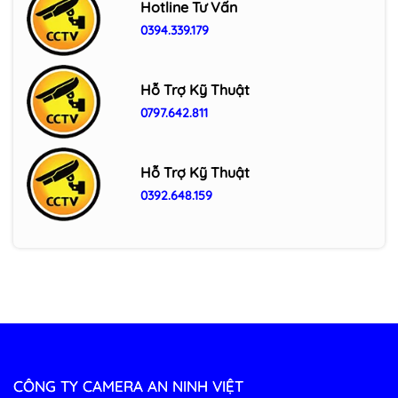
Hotline Tư Vấn
0394.339.179
Camera Wifi trong nhà IMOU Cue C32
3MP (IPC-C32SP/ IPC-C32EP)
Hỗ Trợ Kỹ Thuật
0797.642.811
Hỗ Trợ Kỹ Thuật
0392.648.159
CÔNG TY CAMERA AN NINH VIỆT