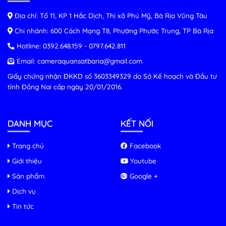
Địa chỉ: Tổ 11, KP 1 Hắc Dịch, Thị xã Phú Mỹ, Bà Rịa Vũng Tàu
Chi nhánh: 600 Cách Mạng T8, Phường Phước Trung, TP Bà Rịa
Hotline:
0392.648.159
-
0797.642.811
Email:
cameraquansatbaria@gmail.com
Giấy chứng nhận ĐKKD số 3603349329 do Sở Kế hoạch và Đầu tư
tỉnh Đồng Nai cấp ngày 20/01/2016.
DANH MỤC
KẾT NỐI
Trang chủ
Facebook
Giới thiệu
Youtube
Sản phẩm
Google +
Dịch vụ
Tin tức