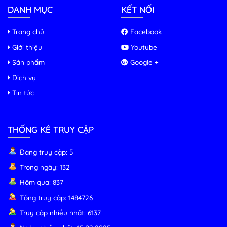
Phân phối thi công lắp đặt camera tại
DANH MỤC
KẾT NỐI
Phường 8 Vũng Tàu
Trang chủ
Facebook
Dịch vụ thi công camera tại Phường 7
Giới thiệu
Youtube
Vũng Tàu
Sản phẩm
Google +
Dịch vụ
Sửa chữa camera quan sát Vũng Tàu
Tin tức
Lắp camera quan sát Vũng Tàu
THỐNG KÊ TRUY CẬP
Đang truy cập: 5
Dịch vụ thi công camera tại Đất Đỏ Vũng
Tàu
Trong ngày: 132
Hôm qua: 837
Dịch vụ lắp đặt camera Long Điền Vũng
Tổng truy cập: 1484726
Tàu
Truy cập nhiều nhất: 6137