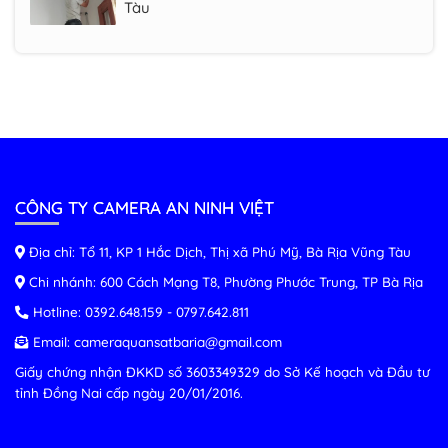
Thi công camera Tân Thành Vũng Tàu
Thi công camera giám sát Xuyên Mộc
Vũng Tàu
Lắp đặt camera quan sát Châu Đức Vũng
CÔNG TY CAMERA AN NINH VIỆT
Tàu
Địa chỉ: Tổ 11, KP 1 Hắc Dịch, Thị xã Phú Mỹ, Bà Rịa Vũng Tàu
Lắp đặt camera quan sát Phú Mỹ Vũng
Chi nhánh: 600 Cách Mạng T8, Phường Phước Trung, TP Bà Rịa
Tàu
Hotline:
0392.648.159
-
0797.642.811
Email:
cameraquansatbaria@gmail.com
Giấy chứng nhận ĐKKD số 3603349329 do Sở Kế hoạch và Đầu tư
Đơn vị thi công lắp đặt trọn bộ camera
tỉnh Đồng Nai cấp ngày 20/01/2016.
giá rẻ