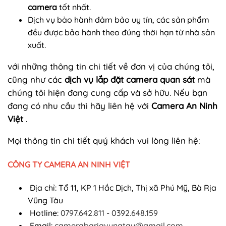
camera
tốt nhất.
Dịch vụ bảo hành đảm bảo uy tín, các sản phẩm
đều được bảo hành theo đúng thời hạn từ nhà sản
xuất.
với những thông tin chi tiết về đơn vị của chúng tôi,
cũng như các
dịch vụ lắp đặt camera quan sát
mà
chúng tôi hiện đang cung cấp và sở hữu. Nếu bạn
đang có nhu cầu thì hãy liên hệ với
Camera An Ninh
Việt
.
Mọi thông tin chi tiết quý khách vui lòng liên hệ:
CÔNG TY CAMERA AN NINH VIỆT
Địa chỉ: Tổ 11, KP 1 Hắc Dịch, Thị xã Phú Mỹ, Bà Rịa
Vũng Tàu
Hotline:
0797.642.811
-
0392.648.159
Email:
camerabariavungtau@gmail.com