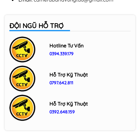
ĐỘI NGŨ HỖ TRỢ
Hotline Tư Vấn
0394.339.179
Hỗ Trợ Kỹ Thuật
0797.642.811
Hỗ Trợ Kỹ Thuật
0392.648.159
Đơn vị thi công lắp đặt trọn bộ camera
giá rẻ