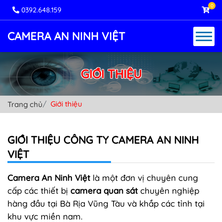
0
0392.648.159
CAMERA AN NINH VIỆT
GIỚI THIỆU
Giới thiệu
Trang chủ
GIỚI THIỆU CÔNG TY CAMERA AN NINH
VIỆT
Camera An Ninh Việt
là một đơn vị chuyên cung
cấp các thiết bị
camera quan sát
chuyên nghiệp
hàng đầu tại Bà Rịa Vũng Tàu và khắp các tỉnh tại
khu vực miền nam.