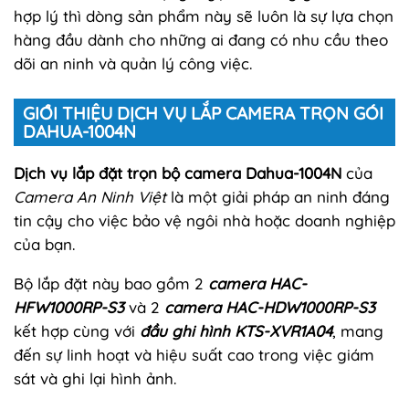
hợp lý thì dòng sản phẩm này sẽ luôn là sự lựa chọn
hàng đầu dành cho những ai đang có nhu cầu theo
dõi an ninh và quản lý công việc.
GIỚI THIỆU DỊCH VỤ LẮP CAMERA TRỌN GÓI
DAHUA-1004N
Dịch vụ lắp đặt trọn bộ camera Dahua-1004N
của
Camera An Ninh Việt
là một giải pháp an ninh đáng
tin cậy cho việc bảo vệ ngôi nhà hoặc doanh nghiệp
của bạn.
Bộ lắp đặt này bao gồm 2
camera HAC-
HFW1000RP-S3
và 2
camera HAC-HDW1000RP-S3
kết hợp cùng với
đầu ghi hình KTS-XVR1A04
, mang
đến sự linh hoạt và hiệu suất cao trong việc giám
sát và ghi lại hình ảnh.