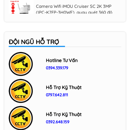
(IPC-K7FP-3H0WE), quay quét 360 độ
Camera Wifi ngoài trời IMOU IPC-F32FP
3MP
ĐỘI NGŨ HỖ TRỢ
Camera Wifi ngoài trời 3MP IMOU IPC-
F32P
Hotline Tư Vấn
0394.339.179
Camera Wifi trong nhà IMOU Cue C32
3MP (IPC-C32SP/ IPC-C32EP)
Hỗ Trợ Kỹ Thuật
0797.642.811
Hỗ Trợ Kỹ Thuật
0392.648.159