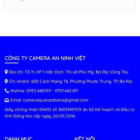
CÔNG TY CAMERA AN NINH VIỆT
Địa chỉ: Tổ 11, KP 1 Hắc Dịch, Thị xã Phú Mỹ, Bà Rịa Vũng Tàu
Chi nhánh: 600 Cách Mạng T8, Phường Phước Trung, TP Bà Rịa
Hotline:
0392.648.159
-
0797.642.811
Email:
cameraquansatbaria@gmail.com
Giấy chứng nhận ĐKKD số 3603349329 do Sở Kế hoạch và Đầu tư
tỉnh Đồng Nai cấp ngày 20/01/2016.
DANH MỤC
KẾT NỐI