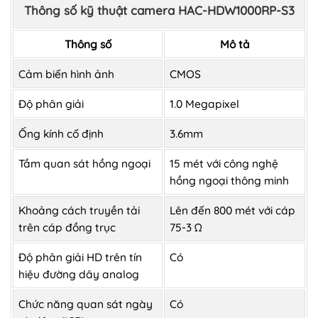
Thông số kỹ thuật camera HAC-HDW1000RP-S3
Thông số
Mô tả
Cảm biến hình ảnh
CMOS
Độ phân giải
1.0 Megapixel
Ống kính cố định
3.6mm
Tầm quan sát hồng ngoại
15 mét với công nghệ
hồng ngoại thông minh
Khoảng cách truyền tải
Lên đến 800 mét với cáp
trên cáp đồng trục
75-3 Ω
Độ phân giải HD trên tín
Có
hiệu đường dây analog
Chức năng quan sát ngày
Có