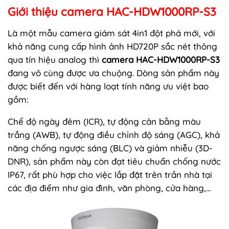
Giới thiệu camera HAC-HDW1000RP-S3
Là một mẫu camera giám sát 4in1 đột phá mới, với
khả năng cung cấp hình ảnh HD720P sắc nét thông
qua tín hiệu analog thì
camera HAC-HDW1000RP-S3
đang vô cùng được ưa chuộng. Dòng sản phẩm này
được biết đến với hàng loạt tính năng ưu việt bao
gồm:
Chế độ ngày đêm (ICR), tự động cân bằng màu
trắng (AWB), tự động điều chỉnh độ sáng (AGC), khả
năng chống ngược sáng (BLC) và giảm nhiễu (3D-
DNR), sản phẩm này còn đạt tiêu chuẩn chống nước
IP67, rất phù hợp cho việc lắp đặt trên trần nhà tại
các địa điểm như gia đình, văn phòng, cửa hàng,...