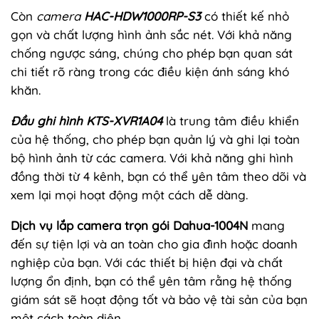
Còn
camera
HAC-HDW1000RP-S3
có thiết kế nhỏ
gọn và chất lượng hình ảnh sắc nét. Với khả năng
chống ngược sáng, chúng cho phép bạn quan sát
chi tiết rõ ràng trong các điều kiện ánh sáng khó
khăn.
Đầu ghi hình KTS-XVR1A04
là trung tâm điều khiển
của hệ thống, cho phép bạn quản lý và ghi lại toàn
bộ hình ảnh từ các camera. Với khả năng ghi hình
đồng thời từ 4 kênh, bạn có thể yên tâm theo dõi và
xem lại mọi hoạt động một cách dễ dàng.
Dịch vụ lắp camera trọn gói Dahua-1004N
mang
đến sự tiện lợi và an toàn cho gia đình hoặc doanh
nghiệp của bạn. Với các thiết bị hiện đại và chất
lượng ổn định, bạn có thể yên tâm rằng hệ thống
giám sát sẽ hoạt động tốt và bảo vệ tài sản của bạn
một cách toàn diện.