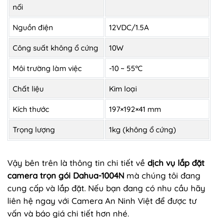
nối
Nguồn điện
12VDC/1.5A
Công suất không ổ cứng
10W
Môi trường làm việc
-10 ~ 55ºC
Chất liệu
Kim loại
Kích thước
197×192×41 mm
Trọng lượng
1kg (không ổ cứng)
Vậy bên trên là thông tin chi tiết về
dịch vụ lắp đặt
camera trọn gói Dahua-1004N
mà chúng tôi đang
cung cấp và lắp đặt. Nếu bạn đang có nhu cầu hãy
liên hệ ngay với Camera An Ninh Việt để được tư
vấn và báo giá chi tiết hơn nhé.