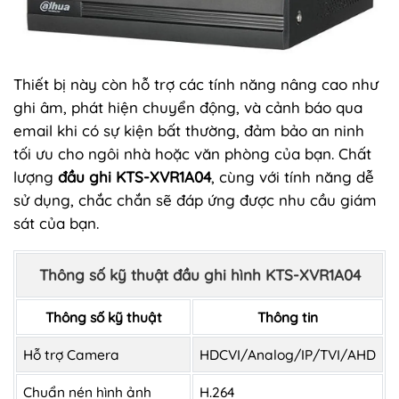
Thiết bị này còn hỗ trợ các tính năng nâng cao như
ghi âm, phát hiện chuyển động, và cảnh báo qua
email khi có sự kiện bất thường, đảm bảo an ninh
tối ưu cho ngôi nhà hoặc văn phòng của bạn. Chất
lượng
đầu ghi KTS-XVR1A04
, cùng với tính năng dễ
sử dụng, chắc chắn sẽ đáp ứng được nhu cầu giám
sát của bạn.
Thông số kỹ thuật đầu ghi hình KTS-XVR1A04
Thông số kỹ thuật
Thông tin
Hỗ trợ Camera
HDCVI/Analog/IP/TVI/AHD
Chuẩn nén hình ảnh
H.264