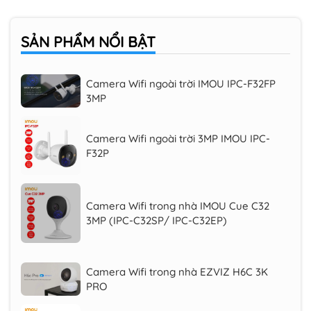
Camera Wifi iMOU Cruiser SC 2K 3MP
(IPC-K7FP-3H0WE), quay quét 360 độ
SẢN PHẨM
NỔI BẬT
Camera Wifi ngoài trời IMOU IPC-F32FP
3MP
Camera Wifi ngoài trời 3MP IMOU IPC-
F32P
Camera Wifi trong nhà IMOU Cue C32
3MP (IPC-C32SP/ IPC-C32EP)
Camera Wifi trong nhà EZVIZ H6C 3K
PRO
Camera Wifi iMOU Cruiser SC 2K 3MP