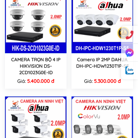
CAMERA TRỌN BỘ 4 IP
Camera IP 2MP DAHUA
HIKVISION DS-
DH-IPC-HDW1230T1P-S5
2CD1023G0E-ID
Giá:
5.400.000 đ
Giá:
5.300.000 đ