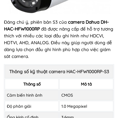
Đáng chú ý, phiên bản S3 của
camera Dahua DH-
HAC-HFW1000RP
đã được nâng cấp để hỗ trợ tương
thích với nhiều các loại đầu ghi hình như HDCVI,
HDTVI, AHD, ANALOG. Điều này giúp người dùng dễ
dàng lựa chọn đầu ghi hình phù hợp cho việc giám
sát camera.
Thông số kỹ thuật camera HAC-HFW1000RP-S3
Thông số
Mô tả
Cảm biến hình ảnh
CMOS
Độ phân giải
1.0 Megapixel
Ống kính cố định
3.6mm