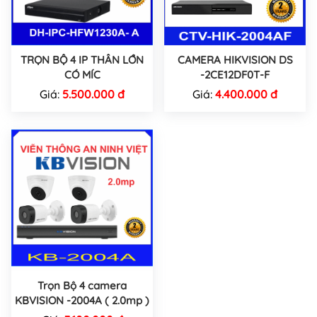
TRỌN BỘ 4 IP THÂN LỚN
CAMERA HIKVISION DS
CÓ MÍC
-2CE12DF0T-F
Giá:
5.500.000 đ
Giá:
4.400.000 đ
Trọn Bộ 4 camera
KBVISION -2004A ( 2.0mp )