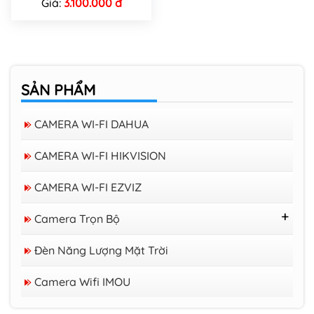
Giá:
3.100.000 đ
SẢN PHẨM
CAMERA WI-FI DAHUA
CAMERA WI-FI HIKVISION
CAMERA WI-FI EZVIZ
Camera Trọn Bộ
Trọn Bộ 16 Camera Trở Lên
Đèn Năng Lượng Mặt Trời
Trọn Bộ 08 Camera
Camera Wifi trong nhà EZVIZ H6C 3K
Trọn Bộ 04 Camera
Camera Wifi IMOU
PRO