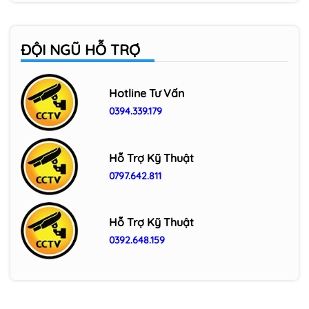
Camera Wifi ngoài trời IMOU IPC-F32FP
3MP
ĐỘI NGŨ HỖ TRỢ
Camera Wifi ngoài trời 3MP IMOU IPC-
F32P
Hotline Tư Vấn
0394.339.179
Camera Wifi trong nhà IMOU Cue C32
3MP (IPC-C32SP/ IPC-C32EP)
Hỗ Trợ Kỹ Thuật
0797.642.811
Hỗ Trợ Kỹ Thuật
0392.648.159