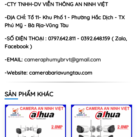
-CTY TNHH-DV VIỄN THÔNG AN NINH VIỆT
-ĐỊA CHỈ: Tổ 11- Khu Phố 1 - Phường Hắc Dịch - TX
Phú Mỹ - Bà Rịa-Vũng Tàu
-SỐ ĐIỆN THOẠI : 0797.642.811 - 0392.648.159 ( Zalo,
Facebook )
-EMAIL:
cameraphumybrvt@gmail.com
-Website: camerabariavungtau.com
SẢN PHẨM KHÁC