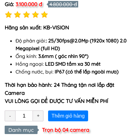
Giá:
3.100.000 đ
4.800.000 đ
Hãng sản xuất: KB-VISION
Độ phân giải:
: 25/
30fps@2.0Mp
(1920x 1080) 2.0
Megapixel (full HD)
Ống kính:
3.6mm ( góc nhìn 90°)
Hồng ngoại:
LED SMD tầm xa 30 mét
Chống nước, bụi:
IP67 (có thể lắp ngoài mưa)
Thời hạn bảo hành: 24 Tháng tận nơi lắp đặt
Camera
VUI LÒNG GỌI ĐỂ ĐƯỢC TƯ VẤN MIỄN PHÍ
Thêm giỏ hàng
Danh mục
Trọn bộ 04 camera