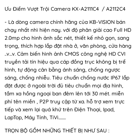
Ưu Điểm Vượt Trội Camera KX-A2111C4 / A2112C4
- Là dòng camera chính hãng của KB-VISION bán
chạy nhất nhì hiện nay. với độ phân giải cao Full HD
2.0mp cho hình ảnh sắc nét, thiết kế nhỏ gọn, sang
trọng, thích hợp lắp đặt nhà ở, văn phòng, cửa hàng
..v...v. Cảm biến hình ảnh CMOS công nghệ HD CVI
truyền tải tín hiệu qua cáp đồng trục không bị trể
hình, tự động cân bằng ánh sáng, chống ngược
sáng, chống nhiễu. Tiêu chuẩn chống nước IP67 lắp
đặt được ở ngoài trời đủ tiêu chuẩn mọi địa hình,
tầm xa hồng ngoại ban đêm lên tới 30 mét. miễn
phí tên miền , P2P truy cập từ xa. hỗ trợ xem trực
tiếp và xem lại quá khứ trên Điện Thoại, Ipad,
LapTop, Máy Tính, TiVi........
TRỌN BỘ GỒM NHỮNG THIẾT BỊ NHƯ SAU :