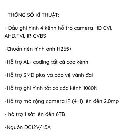
THÔNG SỐ KĨ THUẬT:
- Đầu ghi hình 4 kênh hỗ trợ camera HD CVI,
AHD,TVI, IP, CVBS
-Chuẩn nén hình ảnh H265+
-Hỗ trợ AL- coding tất cả các kênh
-Hỗ trợ SMD plus và bảo vệ vành đai
-Hỗ trợ ghi hình tất cả các kênh 1080N
-Hỗ trợ mở rộng camera IP (4+1) lên đến 2.0mp
- hỗ trợ 1 sât lên đến 6TB
-Nguồn DC12V/1.5A