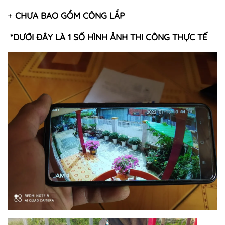
+
CHƯA BAO GỒM CÔNG LẮP
*DƯỚI ĐÂY LÀ 1 SỐ HÌNH ẢNH THI CÔNG THỰC TẾ