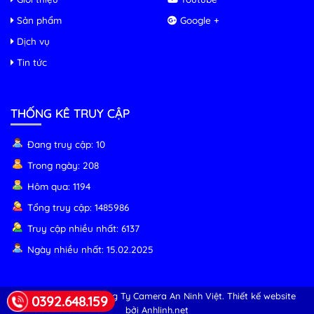
Sản phẩm
Google +
Dịch vụ
Tin tức
THỐNG KÊ TRUY CẬP
Đang truy cập: 10
Trong ngày: 208
Hôm qua: 1194
Tổng truy cập: 1485986
Truy cập nhiều nhất: 6137
Ngày nhiều nhất: 15.02.2025
© Copyright 2026 Công Ty Camera An Ninh Việt.
Thiết kế website
0392.648.159
bởi Anhlinh.net