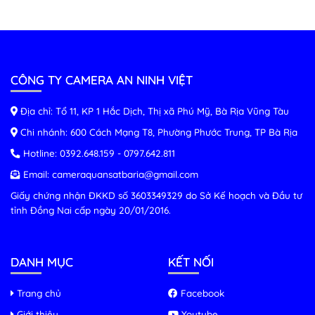
CÔNG TY CAMERA AN NINH VIỆT
Địa chỉ: Tổ 11, KP 1 Hắc Dịch, Thị xã Phú Mỹ, Bà Rịa Vũng Tàu
Chi nhánh: 600 Cách Mạng T8, Phường Phước Trung, TP Bà Rịa
Hotline:
0392.648.159
-
0797.642.811
Email:
cameraquansatbaria@gmail.com
Giấy chứng nhận ĐKKD số 3603349329 do Sở Kế hoạch và Đầu tư
tỉnh Đồng Nai cấp ngày 20/01/2016.
DANH MỤC
KẾT NỐI
Trang chủ
Facebook
Giới thiệu
Youtube