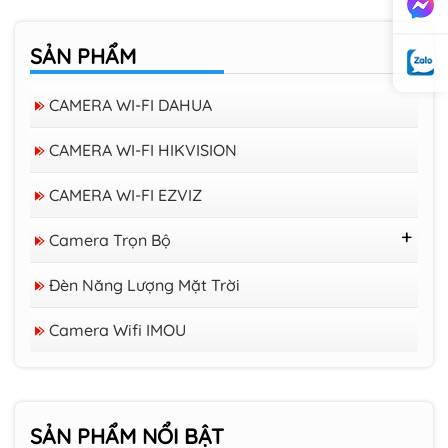
SẢN PHẨM
CAMERA WI-FI DAHUA
CAMERA WI-FI HIKVISION
CAMERA WI-FI EZVIZ
Camera Trọn Bộ
Trọn Bộ 16 Camera Trở Lên
Đèn Năng Lượng Mặt Trời
Trọn Bộ 08 Camera
Trọn Bộ 04 Camera
Camera Wifi trong nhà EZVIZ H6C 3K
Camera Wifi IMOU
PRO
Camera Wifi iMOU Cruiser SC 2K 3MP
(IPC-K7FP-3H0WE), quay quét 360 độ
SẢN PHẨM
NỔI BẬT