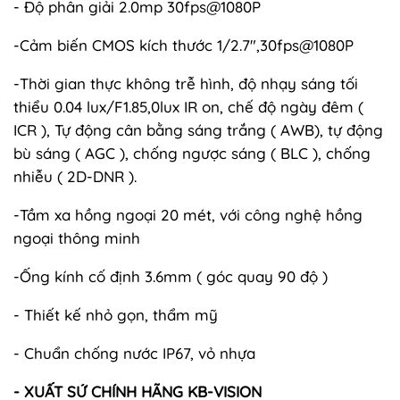
- Độ phân giải 2.0mp 30fps@1080P
-Cảm biến CMOS kích thước 1/2.7",30fps@1080P
-Thời gian thực không trễ hình, độ nhạy sáng tối
thiểu 0.04 lux/F1.85,0lux IR on, chế độ ngày đêm (
ICR ), Tự động cân bằng sáng trắng ( AWB), tự động
bù sáng ( AGC ), chống ngược sáng ( BLC ), chống
nhiễu ( 2D-DNR ).
-Tầm xa hồng ngoại 20 mét, với công nghệ hồng
ngoại thông minh
-Ống kính cố định 3.6mm ( góc quay 90 độ )
- Thiết kế nhỏ gọn, thẩm mỹ
- Chuẩn chống nước IP67, vỏ nhựa
- XUẤT SỨ CHÍNH HÃNG KB-VISION