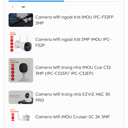
Camera Wifi ngoài trời IMOU IPC-F32FP
3MP
Camera Wifi ngoài trời 3MP IMOU IPC-
F32P
Camera Wifi trong nhà IMOU Cue C32
3MP (IPC-C32SP/ IPC-C32EP)
Camera Wifi trong nhà EZVIZ H6C 3K
PRO
Camera Wifi iMOU Cruiser SC 2K 3MP
(IPC-K7FP-3H0WE), quay quét 360 độ