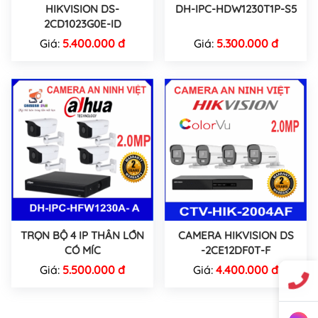
HIKVISION DS-
DH-IPC-HDW1230T1P-S5
2CD1023G0E-ID
Giá:
5.400.000 đ
Giá:
5.300.000 đ
TRỌN BỘ 4 IP THÂN LỚN
CAMERA HIKVISION DS
CÓ MÍC
-2CE12DF0T-F
Giá:
5.500.000 đ
Giá:
4.400.000 đ