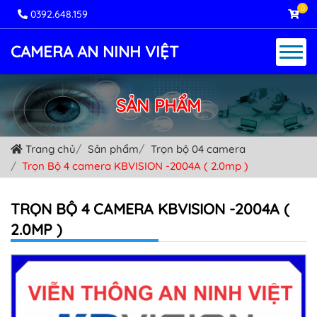
0
0392.648.159
CAMERA AN NINH VIỆT
SẢN PHẨM
Trang chủ
Sản phẩm
Trọn bộ 04 camera
Trọn Bộ 4 camera KBVISION -2004A ( 2.0mp )
TRỌN BỘ 4 CAMERA KBVISION -2004A (
2.0MP )