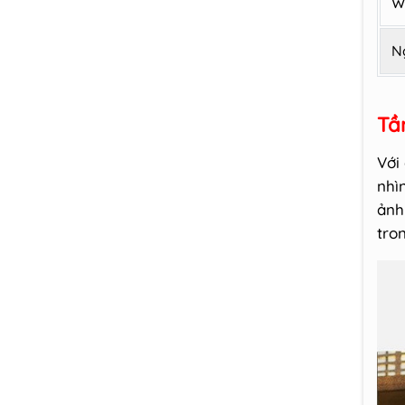
W
N
Tầ
Với
nhìn
ảnh
tro