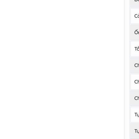
C
Ố
T
C
C
C
T
T