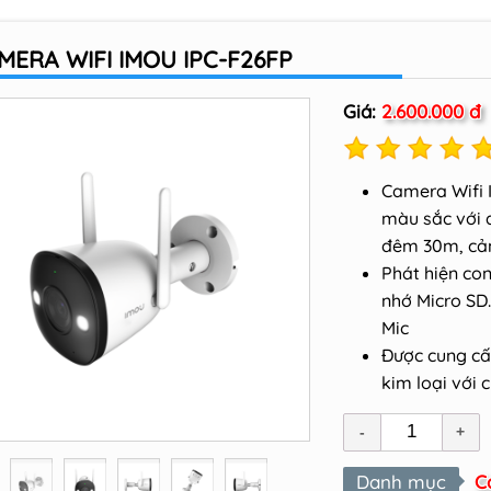
MERA WIFI IMOU IPC-F26FP
Giá:
2.600.000 đ
Camera Wifi 
màu sắc với 
đêm 30m, cản
Phát hiện co
nhớ Micro SD.
Mic
Được cung cấ
kim loại với 
Danh mục
C