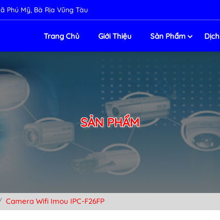
ị xã Phú Mỹ, Bà Rịa Vũng Tàu
Trang Chủ
Giới Thiệu
Sản Phẩm
Dịch
SẢN PHẨM
Camera Wifi Imou IPC-F26FP