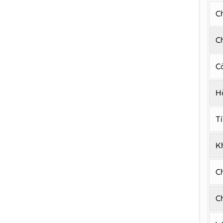
C
C
C
H
T
K
C
C