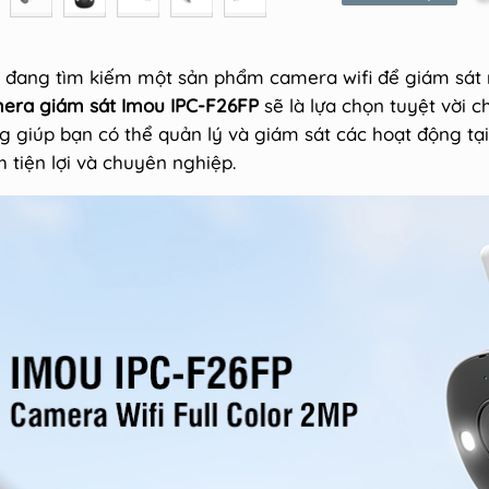
 đang tìm kiếm một sản phẩm camera wifi để giám sát
era giám sát Imou IPC-F26FP
sẽ là lựa chọn tuyệt vời c
g giúp bạn có thể quản lý và giám sát các hoạt động t
h tiện lợi và chuyên nghiệp.