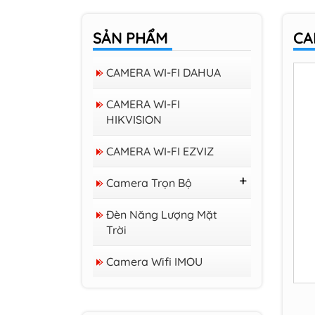
SẢN PHẨM
CA
CAMERA WI-FI DAHUA
CAMERA WI-FI
HIKVISION
CAMERA WI-FI EZVIZ
Camera Trọn Bộ
Trọn Bộ 16 Camera
Đèn Năng Lượng Mặt
Trở Lên
Trời
Trọn Bộ 08 Camera
Trọn Bộ 04 Camera
Camera Wifi IMOU
Camera Wifi trong
nhà EZVIZ H6C 3K
PRO
Camera Wifi iMOU