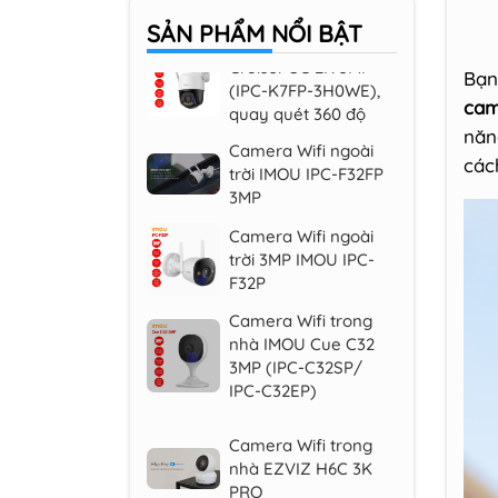
Cruiser SC 2K 3MP
SẢN PHẨM
NỔI BẬT
(IPC-K7FP-3H0WE),
quay quét 360 độ
Bạn
Camera Wifi ngoài
cam
trời IMOU IPC-F32FP
năn
3MP
các
Camera Wifi ngoài
trời 3MP IMOU IPC-
F32P
Camera Wifi trong
nhà IMOU Cue C32
3MP (IPC-C32SP/
IPC-C32EP)
Camera Wifi trong
nhà EZVIZ H6C 3K
PRO
Camera Wifi iMOU