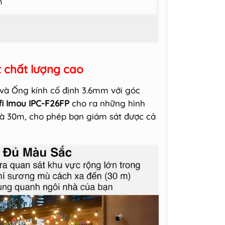
n
 chất lượng cao
"và Ống kính cố định 3.6mm với góc
fi Imou IPC-F26FP
cho ra những hình
là 30m, cho phép bạn giám sát được cả