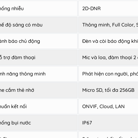
hống nhiễu
2D-DNR
hế độ sáng có màu
Thông minh, Full Color, 
ảnh báo chủ động
Đèn và còi báo động kh
ỗ trợ đàm thoại
Mic và loa, đàm thoại 2 c
ính năng thông minh
Phát hiện con người, ph
he cắm thẻ nhớ
Micro SD, tối đa 256GB
huẩn kết nối
ONVIF, Cloud, LAN
hống bụi nước
IP67