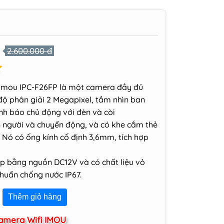
2.600.000 đ
Imou IPC-F26FP là một camera đầy đủ
độ phân giải 2 Megapixel, tầm nhìn ban
h báo chủ động với đèn và còi
n người và chuyển động, và có khe cắm thẻ
 Nó có ống kính cố định 3,6mm, tích hợp
p bằng nguồn DC12V và có chất liệu vỏ
chuẩn chống nước IP67.
Thêm giỏ hàng
amera Wifi IMOU