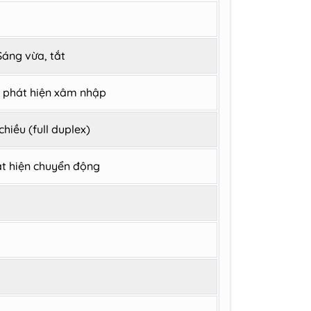
Sáng vừa, tắt
i phát hiện xâm nhập
hiều (full duplex)
át hiện chuyển động