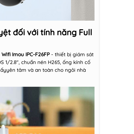
ệt đối với tính năng Full
Wifi Imou IPC-F26FP
- thiết bị giám sát
OS 1/2.8", chuẩn nén H265, ống kính cố
ấyyên tâm và an toàn cho ngôi nhà