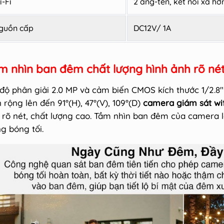
i-Fi
2 ăng-ten, kết nối xa hơ
guồn cấp
DC12V/ 1A
m nhìn ban đêm chất lượng hình ảnh rõ nét
 độ phân giải 2.0 MP và cảm biến CMOS kích thước 1/2.8
 rộng lên đến 91°(H), 47°(V), 109°(D)
camera giám sát wi
 rõ nét, chất lượng cao. Tầm nhìn ban đêm của camera 
ng bóng tối.