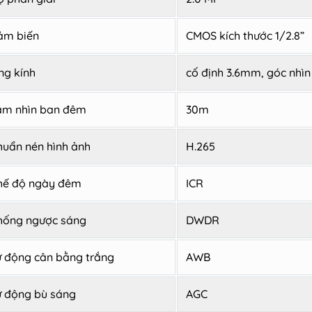
ảm biến
CMOS kích thước 1/2.8”
ng kính
cố định 3.6mm, góc nhìn 
ầm nhìn ban đêm
30m
huẩn nén hình ảnh
H.265
hế độ ngày đêm
ICR
hống ngược sáng
DWDR
ự động cân bằng trắng
AWB
ự động bù sáng
AGC