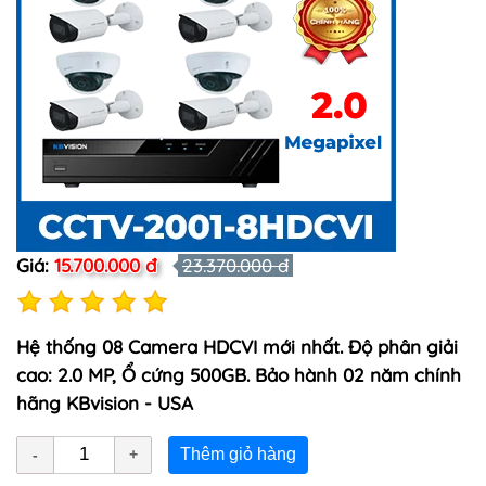
Giá:
15.700.000 đ
23.370.000 đ
Hệ thống 08 Camera HDCVI mới nhất. Độ phân giải
cao:
2.0 MP
, Ổ cứng 500GB. Bảo hành 02 năm chính
hãng
KBvision - USA
Thêm giỏ hàng