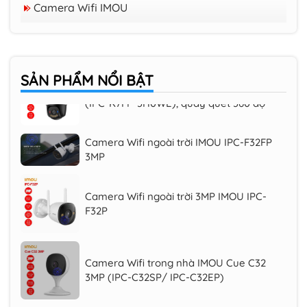
Trọn Bộ 04 Camera
Camera Wifi IMOU
Camera Wifi trong nhà EZVIZ H6C 3K
PRO
SẢN PHẨM
NỔI BẬT
Camera Wifi iMOU Cruiser SC 2K 3MP
(IPC-K7FP-3H0WE), quay quét 360 độ
Camera Wifi ngoài trời IMOU IPC-F32FP
3MP
Camera Wifi ngoài trời 3MP IMOU IPC-
F32P
Camera Wifi trong nhà IMOU Cue C32
3MP (IPC-C32SP/ IPC-C32EP)