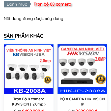
Danh mục
Trọn bộ 08 camera
Nội dung đang được xây dựng.
SẢN PHẨM KHÁC
Trọn Bộ 8 camera
BỘ 8 CAMERA HIK-VISION
KBVISION ( 2.0mp )
IP
Giá:
6.400.000 đ
Giá:
9.800.000 đ