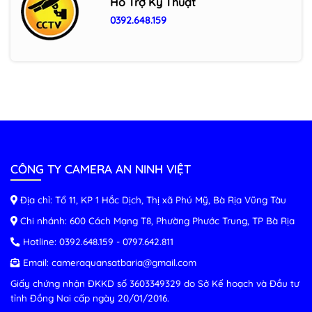
Hỗ Trợ Kỹ Thuật
0392.648.159
CÔNG TY CAMERA AN NINH VIỆT
Địa chỉ: Tổ 11, KP 1 Hắc Dịch, Thị xã Phú Mỹ, Bà Rịa Vũng Tàu
Chi nhánh: 600 Cách Mạng T8, Phường Phước Trung, TP Bà Rịa
Hotline:
0392.648.159
-
0797.642.811
Email:
cameraquansatbaria@gmail.com
Giấy chứng nhận ĐKKD số 3603349329 do Sở Kế hoạch và Đầu tư
tỉnh Đồng Nai cấp ngày 20/01/2016.