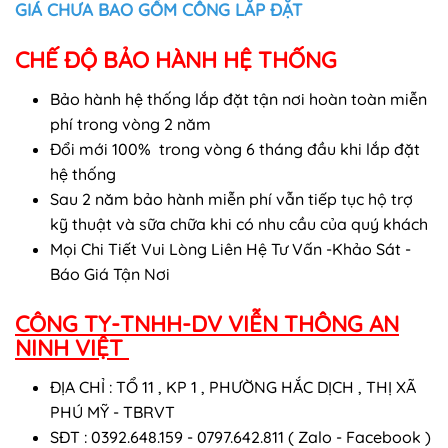
GIÁ CHƯA BAO GỒM CÔNG LẮP ĐẶT
CHẾ ĐỘ BẢO HÀNH HỆ THỐNG
Bảo hành hệ thống lắp đặt tận nơi hoàn toàn miễn
phí trong vòng 2 năm
Đổi mới 100% trong vòng 6 tháng đầu khi lắp đặt
hệ thống
Sau 2 năm bảo hành miễn phí vẫn tiếp tục hộ trợ
kỹ thuật và sữa chữa khi có nhu cầu của quý khách
Mọi Chi Tiết Vui Lòng Liên Hệ Tư Vấn -Khảo Sát -
Báo Giá Tận Nơi
CÔNG TY-TNHH-DV VIỄN THÔNG AN
NINH VIỆT
ĐỊA CHỈ : TỔ 11 , KP 1 , PHƯỜNG HẮC DỊCH , THỊ XÃ
PHÚ MỸ - TBRVT
SĐT : 0392.648.159 - 0797.642.811 ( Zalo - Facebook )