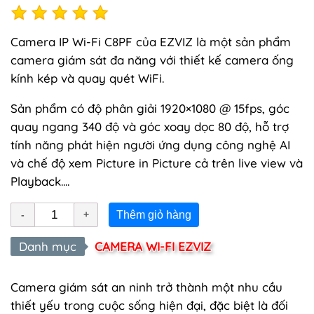
Camera IP Wi-Fi C8PF của EZVIZ là một sản phẩm
camera giám sát đa năng với thiết kế camera ống
kính kép và quay quét WiFi.
Sản phẩm có độ phân giải 1920×1080 @ 15fps, góc
quay ngang 340 độ và góc xoay dọc 80 độ, hỗ trợ
tính năng phát hiện người ứng dụng công nghệ AI
và chế độ xem Picture in Picture cả trên live view và
Playback....
Thêm giỏ hàng
Danh mục
CAMERA WI-FI EZVIZ
Camera giám sát an ninh trở thành một nhu cầu
thiết yếu trong cuộc sống hiện đại, đặc biệt là đối