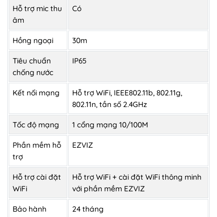
Hỗ trợ mic thu
Có
âm
Hồng ngoại
30m
Tiêu chuẩn
IP65
chống nước
Kết nối mạng
Hỗ trợ WiFi, IEEE802.11b, 802.11g,
802.11n, tần số 2.4GHz
Tốc độ mạng
1 cổng mạng 10/100M
Phần mềm hỗ
EZVIZ
trợ
Hỗ trợ cài đặt
Hỗ trợ WiFi + cài đặt WiFi thông minh
WiFi
với phần mềm EZVIZ
Bảo hành
24 tháng