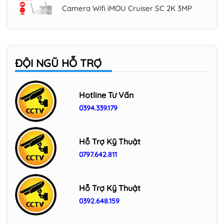
(IPC-K7FP-3H0WE), quay quét 360 độ
Camera Wifi ngoài trời IMOU IPC-F32FP
3MP
ĐỘI NGŨ HỖ TRỢ
Camera Wifi ngoài trời 3MP IMOU IPC-
F32P
Hotline Tư Vấn
0394.339.179
Camera Wifi trong nhà IMOU Cue C32
3MP (IPC-C32SP/ IPC-C32EP)
Hỗ Trợ Kỹ Thuật
0797.642.811
Hỗ Trợ Kỹ Thuật
0392.648.159