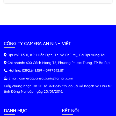
CÔNG TY CAMERA AN NINH VIỆT
Địa chỉ: Tổ 11, KP 1 Hắc Dịch, Thị xã Phú Mỹ, Bà Rịa Vũng Tàu
Chi nhánh: 600 Cách Mạng T8, Phường Phước Trung, TP Bà Rịa
Hotline:
0392.648.159
-
0797.642.811
Email:
cameraquansatbaria@gmail.com
Giấy chứng nhận ĐKKD số 3603349329 do Sở Kế hoạch và Đầu tư
tỉnh Đồng Nai cấp ngày 20/01/2016.
DANH MỤC
KẾT NỐI