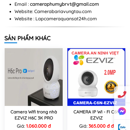
Email :
cameraphumybrvt@gmail.com
Website: Camerabariavungtau.com
Website : Lapcameraquansat24h.com
SẢN PHẨM KHÁC
Camera Wifi trong nhà
CAMERA IP WI - FI C6N
EZVIZ H6C 3K PRO
EZVIZ
Giá:
1.060.000 đ
Giá:
365.000 đ đ