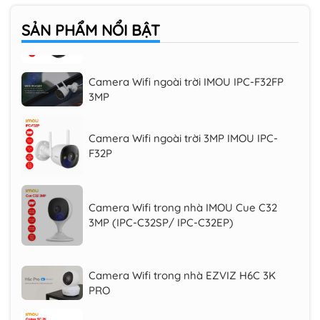
Camera Wifi iMOU Cruiser SC 2K 3MP
(IPC-K7FP-3H0WE), quay quét 360 độ
SẢN PHẨM
NỔI BẬT
Camera Wifi ngoài trời IMOU IPC-F32FP
3MP
Camera Wifi ngoài trời 3MP IMOU IPC-
F32P
Camera Wifi trong nhà IMOU Cue C32
3MP (IPC-C32SP/ IPC-C32EP)
Camera Wifi trong nhà EZVIZ H6C 3K
PRO
Camera Wifi iMOU Cruiser SC 2K 3MP