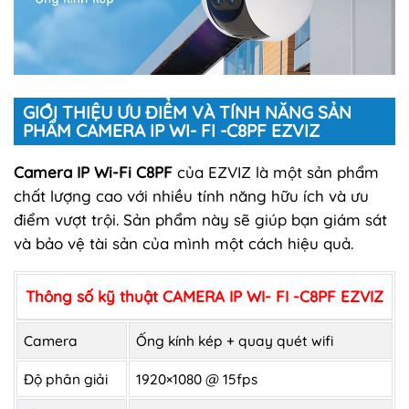
GIỚI THIỆU ƯU ĐIỂM VÀ TÍNH NĂNG SẢN
PHẨM CAMERA IP WI- FI -C8PF EZVIZ
Camera IP Wi-Fi C8PF
của EZVIZ là một sản phẩm
chất lượng cao với nhiều tính năng hữu ích và ưu
điểm vượt trội. Sản phẩm này sẽ giúp bạn giám sát
và bảo vệ tài sản của mình một cách hiệu quả.
Thông số kỹ thuật CAMERA IP WI- FI -C8PF EZVIZ
Camera
Ống kính kép + quay quét wifi
Độ phân giải
1920×1080 @ 15fps