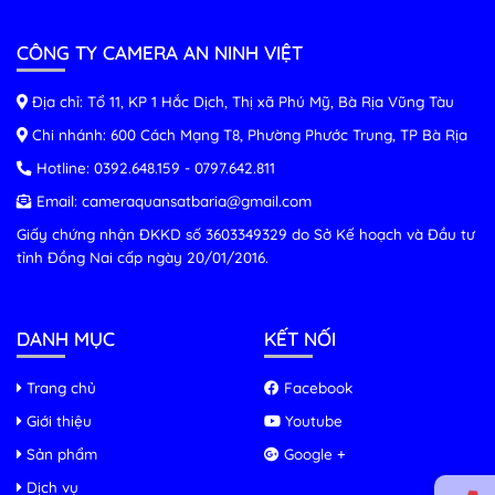
CÔNG TY CAMERA AN NINH VIỆT
Địa chỉ: Tổ 11, KP 1 Hắc Dịch, Thị xã Phú Mỹ, Bà Rịa Vũng Tàu
Chi nhánh: 600 Cách Mạng T8, Phường Phước Trung, TP Bà Rịa
Hotline:
0392.648.159
-
0797.642.811
Email:
cameraquansatbaria@gmail.com
Giấy chứng nhận ĐKKD số 3603349329 do Sở Kế hoạch và Đầu tư
tỉnh Đồng Nai cấp ngày 20/01/2016.
DANH MỤC
KẾT NỐI
Trang chủ
Facebook
Giới thiệu
Youtube
Sản phẩm
Google +
Dịch vụ