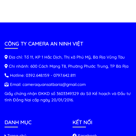
CÔNG TY CAMERA AN NINH VIỆT
Địa chỉ: Tổ 11, KP 1 Hắc Dịch, Thị xã Phú Mỹ, Bà Rịa Vũng Tàu
Chi nhánh: 600 Cách Mạng T8, Phường Phước Trung, TP Bà Rịa
Hotline:
0392.648.159
-
0797.642.811
Email:
cameraquansatbaria@gmail.com
Giấy chứng nhận ĐKKD số 3603349329 do Sở Kế hoạch và Đầu tư
tỉnh Đồng Nai cấp ngày 20/01/2016.
DANH MỤC
KẾT NỐI
Trang chủ
Facebook