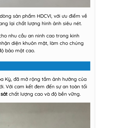
 dòng sản phẩm HDCVI, với ưu điểm về
 lại chất lượng hình ảnh siêu nét.
cho nhu cầu an ninh cao trong kinh
 nhận diện khuôn mặt, làm cho chúng
độ bảo mật cao.
a Kỳ, đã mở rộng tầm ảnh hưởng của
ới. Với cam kết đem đến sự an toàn tối
sát
chất lượng cao và độ bền vững.