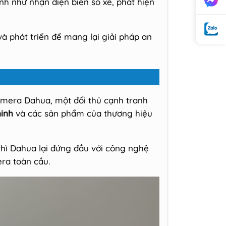
h như nhận diện biển số xe, phát hiện
à phát triển để mang lại giải pháp an
amera Dahua, một đối thủ cạnh tranh
inh
và các sản phẩm của thương hiệu
thì Dahua lại đứng đầu với công nghệ
era toàn cầu.