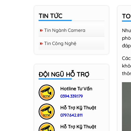
TIN TỨC
TO
Tin Ngành Camera
Như
phò
Tin Công Nghệ
đáp
Các
khô
thô
ĐỘI NGŨ HỖ TRỢ
Hotline Tư Vấn
0394.339.179
Hỗ Trợ Kỹ Thuật
0797.642.811
Hỗ Trợ Kỹ Thuật