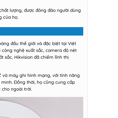
 chất lượng, được đông đảo người dùng
g của họ.
àng đầu thế giới và đặc biệt tại Việt
i công nghệ xuất sắc, camera độ nét
 sắc, Hikvision đã chiếm lĩnh thị
Z và máy ghi hình mạng, với tính năng
 minh. Đồng thời, họ cũng cung cấp
cho ngoài trời.