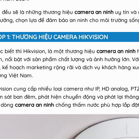
 đều sẽ là những thương hiệu
camera an ninh
uy tín và
 tưởng, chọn lựa để đảm bảo an ninh cho môi trường sốn
OP 1: THƯƠNG HIỆU CAMERA HIKVISION
c biết thì Hikvision, là một thương hiệu
camera an ninh
h
, nổi bật với sản phẩm chất lượng và ảnh hưởng lớn. Vớ
, kế hoạch marketing rộng rãi và dịch vụ khách hàng xuất
ờng Việt Nam.
vision cung cấp nhiều loại camera như IP, HD analog, PT
n sát ban đêm, phát hiện chuyển động và phát lại thông
 dòng
camera an ninh
chống thấm nước phù hợp lắp đặt 