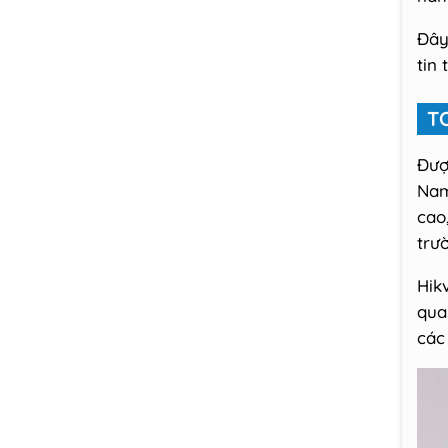
Đây
tin
T
Đượ
Nam
cao
trư
Hik
qua
các