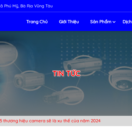
ị xã Phú Mỹ, Bà Rịa Vũng Tàu
Trang Chủ
Giới Thiệu
Sản Phẩm
Dịch
TIN TỨC
5 thương hiệu camera sẽ là xu thế của năm 2024