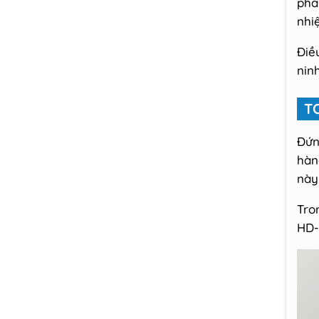
ph
nhi
Điề
nin
T
Đứn
hàn
này
Tro
HD-