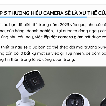
P 5 THƯƠNG HIỆU CAMERA SẼ LÀ XU THẾ CỦ
 các bạn đã biết, thì trong năm 2023 vừa qua, nhu cầu đ
ng, cửa hàng, doanh nghiệp,... tại nước ta đang ngày cà
 ứng nhu cầu này, việc
lắp đặt camera giám sát
được xe
 thiết bị này sẽ giúp bạn có thể theo dõi môi trường x
ng cần bỏ lỡ bất kỳ một sự việc gì. Tuy nhiên, để đảm b
ng tin thận trọng là vô cùng quan trọng.