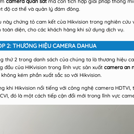
ẩm
camera quan sát
mà còn tích hợp giải pháp thông min
ệt độ cơ thể và quản lý đám đông.
u này chứng tỏ cam kết của Hikvision trong nghiên cứu v
h toàn diện, cho các khách hàng khi sử dụng dịch vụ.
OP 2: THƯƠNG HIỆU CAMERA DAHUA
g thứ 2 trong danh sách của chúng ta là thương hiệu c
g đầu của HIKvision trong lĩnh vực sản xuất
camera an n
 không kém phần xuất sắc so với Hikvision.
ng khi Hikvision nổi tiếng với công nghệ camera HDTVI, 
CVI, đó là một cách tiếp cận đổi mới trong lĩnh vực cam