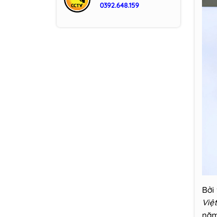
0392.648.159
Bởi
Việt
năm