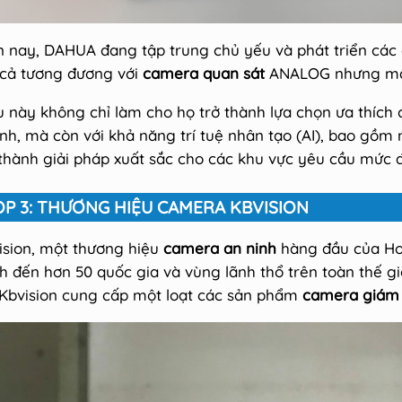
n nay, DAHUA đang tập trung chủ yếu và phát triển các
 cả tương đương với
camera quan sát
ANALOG nhưng mang
u này không chỉ làm cho họ trở thành lựa chọn ưa thích 
nh, mà còn với khả năng trí tuệ nhân tạo (AI), bao gồm
 thành giải pháp xuất sắc cho các khu vực yêu cầu mức 
OP 3: THƯƠNG HIỆU CAMERA KBVISION
ision, một thương hiệu
camera an ninh
hàng đầu của Ho
h đến hơn 50 quốc gia và vùng lãnh thổ trên toàn thế gi
 Kbvision cung cấp một loạt các sản phẩm
camera giám 