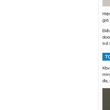
Hiệ
giá
Điề
doa
trở
T
Kbv
mìn
đa,