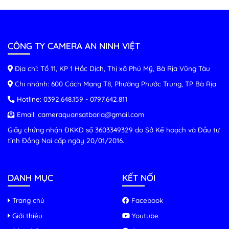
CÔNG TY CAMERA AN NINH VIỆT
Địa chỉ: Tổ 11, KP 1 Hắc Dịch, Thị xã Phú Mỹ, Bà Rịa Vũng Tàu
Chi nhánh: 600 Cách Mạng T8, Phường Phước Trung, TP Bà Rịa
Hotline:
0392.648.159
-
0797.642.811
Email:
cameraquansatbaria@gmail.com
Giấy chứng nhận ĐKKD số 3603349329 do Sở Kế hoạch và Đầu tư
tỉnh Đồng Nai cấp ngày 20/01/2016.
DANH MỤC
KẾT NỐI
Trang chủ
Facebook
Giới thiệu
Youtube