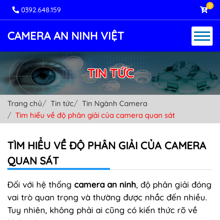
0
0392.648.159
CAMERA AN NINH VIỆT
TIN TỨC
Trang chủ
Tin tức
Tin Ngành Camera
Tìm hiểu về độ phân giải của camera quan sát
TÌM HIỂU VỀ ĐỘ PHÂN GIẢI CỦA CAMERA
QUAN SÁT
Đối với hệ thống
camera an ninh
, độ phân giải đóng
vai trò quan trọng và thường được nhắc đến nhiều.
Tuy nhiên, không phải ai cũng có kiến thức rõ về