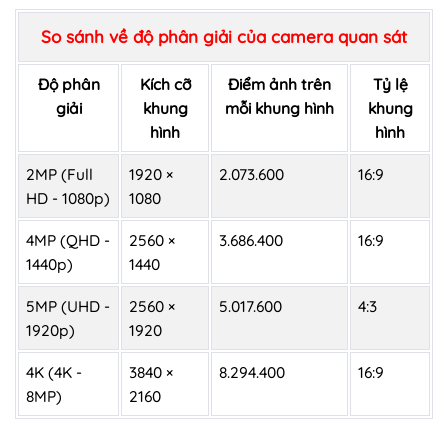
So sánh về độ phân giải của camera quan sát
Độ phân
Kích cỡ
Điểm ảnh trên
Tỷ lệ
giải
khung
mỗi khung hình
khung
hình
hình
2MP (Full
1920 ×
2.073.600
16:9
HD - 1080p)
1080
4MP (QHD -
2560 ×
3.686.400
16:9
1440p)
1440
5MP (UHD -
2560 ×
5.017.600
4:3
1920p)
1920
4K (4K -
3840 ×
8.294.400
16:9
8MP)
2160