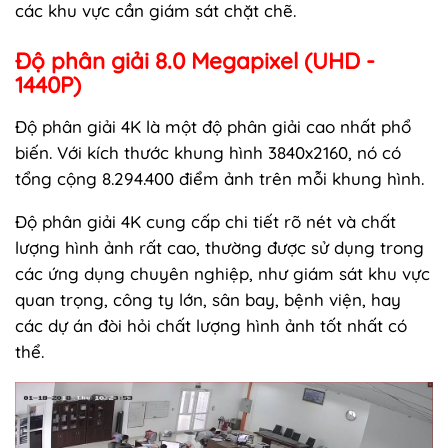
các khu vực cần giám sát chặt chẽ.
Độ phân giải 8.0 Megapixel (UHD -
1440P)
Độ phân giải 4K là một độ phân giải cao nhất phổ
biến. Với kích thước khung hình 3840x2160, nó có
tổng cộng 8.294.400 điểm ảnh trên mỗi khung hình.
Độ phân giải 4K cung cấp chi tiết rõ nét và chất
lượng hình ảnh rất cao, thường được sử dụng trong
các ứng dụng chuyên nghiệp, như giám sát khu vực
quan trọng, công ty lớn, sân bay, bệnh viện, hay
các dự án đòi hỏi chất lượng hình ảnh tốt nhất có
thể.