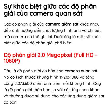
Sự khác biệt giữa các độ phân
giải của camera quan sát
Các độ phân giải của
camera giám sát
khác nhau
đều ảnh hưởng đến chất lượng hình ảnh và chi tiết
mà camera có thể ghi lại. Dưới đây là một số khác
biệt giữa các độ phân giải phổ biến:
Độ phân giải 2.0 Megapixel (Full HD -
1080P)
Đây là độ phân giải cơ bản cho
camera quan sát
.
Nó có kích thước khung hình 1920x1080 và tổng
cộng 2.073.600 điểm ảnh trên mỗi khung hình. Đây
là độ phân giải thấp hơn so với các tùy chọn khác
và thường được sử dụng cho các ứng dụng giám sát
cơ bản.