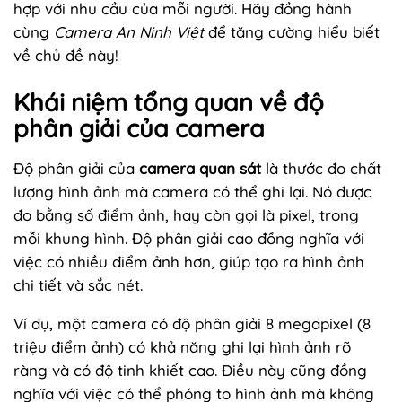
hợp với nhu cầu của mỗi người. Hãy đồng hành
cùng
Camera An Ninh Việt
để tăng cường hiểu biết
về chủ đề này!
Khái niệm tổng quan về độ
phân giải của camera
Độ phân giải của
camera quan sát
là thước đo chất
lượng hình ảnh mà camera có thể ghi lại. Nó được
đo bằng số điểm ảnh, hay còn gọi là pixel, trong
mỗi khung hình. Độ phân giải cao đồng nghĩa với
việc có nhiều điểm ảnh hơn, giúp tạo ra hình ảnh
chi tiết và sắc nét.
Ví dụ, một camera có độ phân giải 8 megapixel (8
triệu điểm ảnh) có khả năng ghi lại hình ảnh rõ
ràng và có độ tinh khiết cao. Điều này cũng đồng
nghĩa với việc có thể phóng to hình ảnh mà không