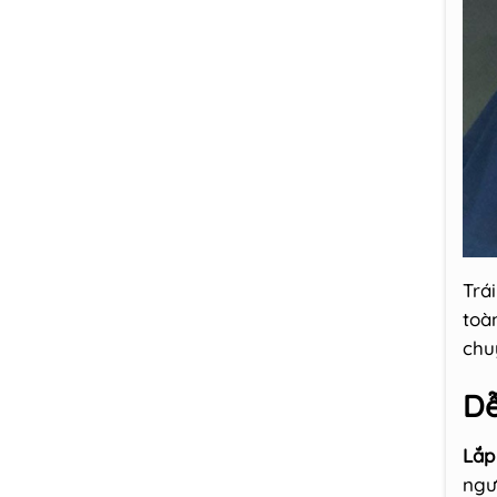
Trá
toà
chu
Dê
Lắp
ngư