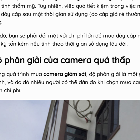
 tính thẩm mỹ. Tuy nhiên, việc quá tiết kiệm trong việc
 dây cáp sau một thời gian sử dụng (do cáp giá rẻ thườ
.
 đó, bạn sẽ phải đối mặt với chi phí lớn để mua dây cáp
kỳ tốn kém nếu tính theo thời gian sử dụng lâu dài.
̣ phân giải của camera quá thấp
ng quá trình mua
camera giám sát
, độ phân giải là mộ
nh, và do đó nhiều người có thể đắn đo khi chọn mua cam
 chi phí.