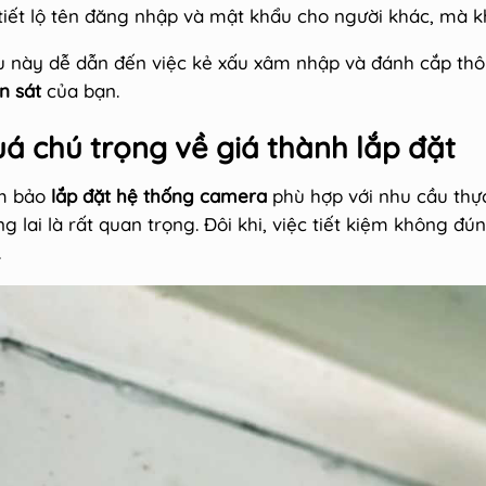
 tiết lộ tên đăng nhập và mật khẩu cho người khác, mà k
u này dễ dẫn đến việc kẻ xấu xâm nhập và đánh cắp thôn
 sát
của bạn.
á chú trọng về giá thành lắp đặt
m bảo
lắp đặt hệ thống camera
phù hợp với nhu cầu thự
ng lai là rất quan trọng. Đôi khi, việc tiết kiệm không 
.