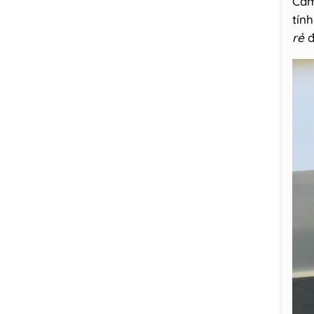
Cam
tín
rẻ
đ