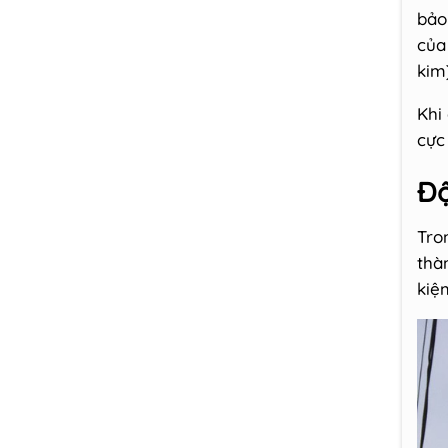
bảo
của
kim)
Khi
cực 
Đô
Tro
thà
kiệm