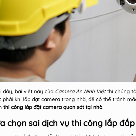
 đây, bài viết này của
Camera An Ninh Việt
thì chúng tô
 phải khi lắp đặt camera trong nhà, để có thể tránh mắc
nh
thi công lắp đặt camera quan sát tại nhà
.
̣a chọn sai dịch vụ thi công lắp đắp