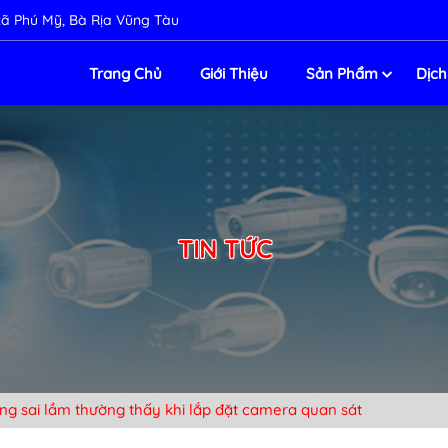
ị xã Phú Mỹ, Bà Rịa Vũng Tàu
Trang Chủ
Giới Thiệu
Sản Phẩm
Dịch
TIN TỨC
ng sai lầm thường thấy khi lắp đặt camera quan sát