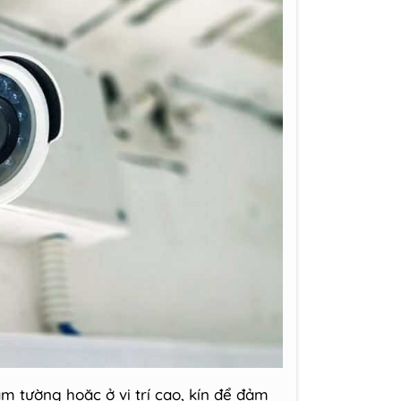
âm tường hoặc ở vị trí cao, kín để đảm