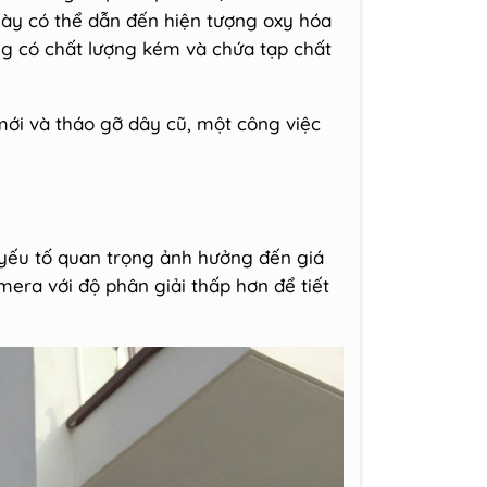
 này có thể dẫn đến hiện tượng oxy hóa
ng có chất lượng kém và chứa tạp chất
 mới và tháo gỡ dây cũ, một công việc
t yếu tố quan trọng ảnh hưởng đến giá
era với độ phân giải thấp hơn để tiết