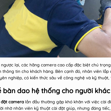
i ngược lại, các hãng camera cao cấp đặc biệt chú trọn
n thông tin cho khách hàng. Bên cạnh đó, nhân viên lắp
yên nghiệp, có kiến thức sâu về công nghệ và kỹ thuật, 
̃ bàn dao hệ thống cho người khác
 đặt camera
lần đầu thường gặp khó khăn với việc cài đặ
ời nhờ nhân viên kỹ thuật cài đặt giúp, nhưng đáng tiếc