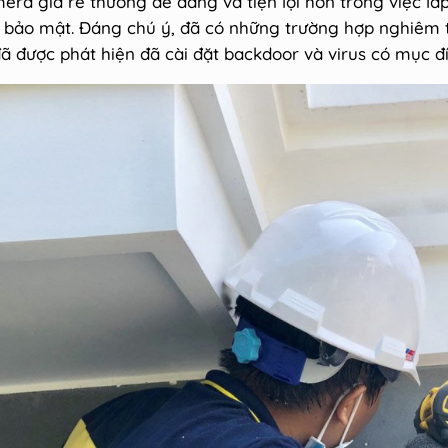
era giá rẻ thường dễ dàng và tiện lợi hơn trong việc lắ
h bảo mật. Đáng chú ý, đã có những trường hợp nghiêm 
ã được phát hiện đã cài đặt backdoor và virus có mục đ