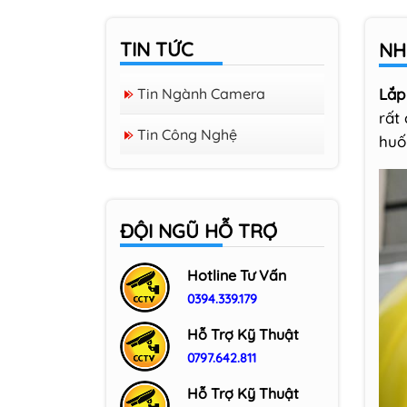
TIN TỨC
NH
Tin Ngành Camera
Lắp
rất
Tin Công Nghệ
huố
ĐỘI NGŨ HỖ TRỢ
Hotline Tư Vấn
0394.339.179
Hỗ Trợ Kỹ Thuật
0797.642.811
Hỗ Trợ Kỹ Thuật