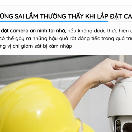
ỮNG SAI LẦM THƯỜNG THẤY KHI LẮP ĐẶT 
 đặt camera an ninh tại nhà
, nếu không được thực hiện
 có thể gây ra những hậu quả rất đáng tiếc trong quá trìn
ng vị chí giám sát bị xâm nhập