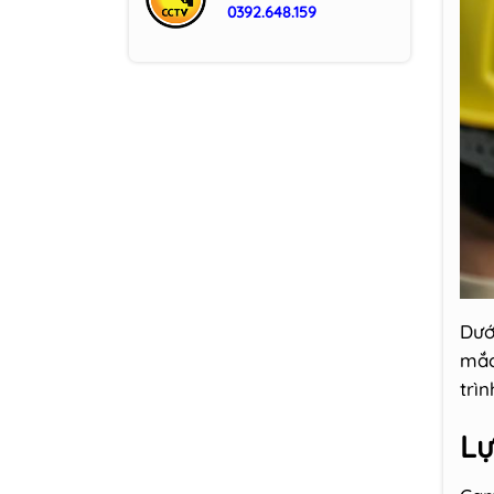
0392.648.159
Dưới
mắc
trì
Lư