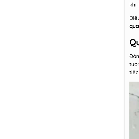
khi
Điề
quan
Qu
Đả
tươ
tiếc