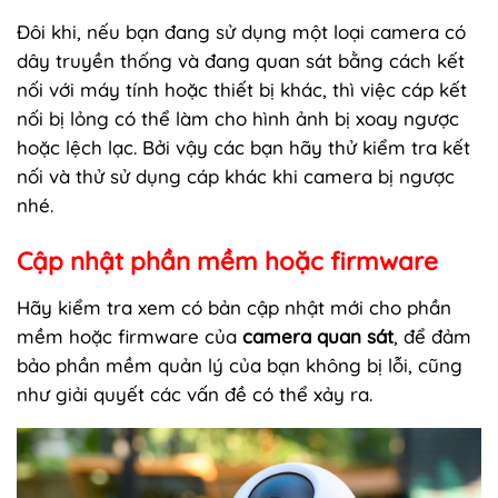
Đôi khi, nếu bạn đang sử dụng một loại camera có
dây truyền thống và đang quan sát bằng cách kết
nối với máy tính hoặc thiết bị khác, thì việc cáp kết
nối bị lỏng có thể làm cho hình ảnh bị xoay ngược
hoặc lệch lạc. Bởi vậy các bạn hãy thử kiểm tra kết
nối và thử sử dụng cáp khác khi camera bị ngược
nhé.
Cập nhật phần mềm hoặc firmware
Hãy kiểm tra xem có bản cập nhật mới cho phần
mềm hoặc firmware của
camera quan sát
, để đảm
bảo phần mềm quản lý của bạn không bị lỗi, cũng
như giải quyết các vấn đề có thể xảy ra.