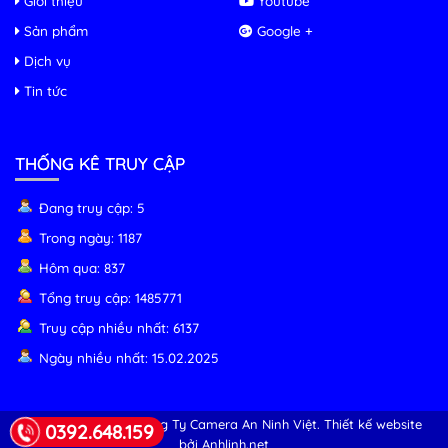
Giới thiệu
Youtube
Sản phẩm
Google +
Dịch vụ
Tin tức
THỐNG KÊ TRUY CẬP
Đang truy cập: 5
Trong ngày: 1187
Hôm qua: 837
Tổng truy cập: 1485771
Truy cập nhiều nhất: 6137
Ngày nhiều nhất: 15.02.2025
© Copyright 2026 Công Ty Camera An Ninh Việt.
Thiết kế website
0392.648.159
bởi Anhlinh.net