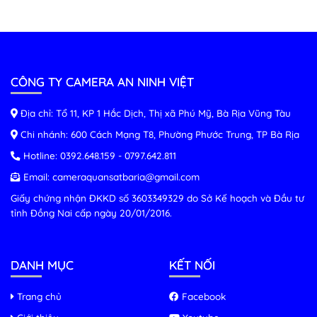
CÔNG TY CAMERA AN NINH VIỆT
Địa chỉ: Tổ 11, KP 1 Hắc Dịch, Thị xã Phú Mỹ, Bà Rịa Vũng Tàu
Chi nhánh: 600 Cách Mạng T8, Phường Phước Trung, TP Bà Rịa
Hotline:
0392.648.159
-
0797.642.811
Email:
cameraquansatbaria@gmail.com
Giấy chứng nhận ĐKKD số 3603349329 do Sở Kế hoạch và Đầu tư
tỉnh Đồng Nai cấp ngày 20/01/2016.
DANH MỤC
KẾT NỐI
Trang chủ
Facebook