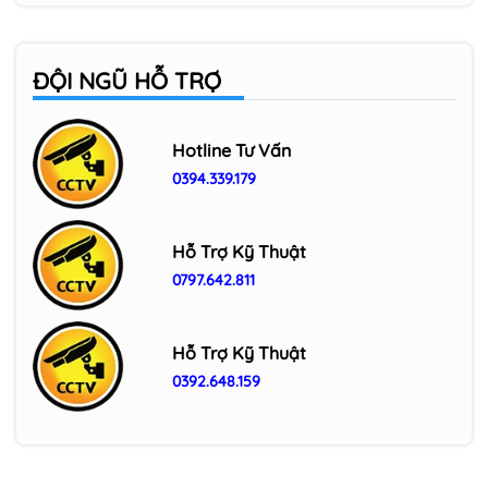
ĐỘI NGŨ HỖ TRỢ
Hotline Tư Vấn
0394.339.179
Hỗ Trợ Kỹ Thuật
0797.642.811
Hỗ Trợ Kỹ Thuật
0392.648.159