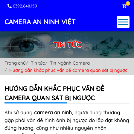
0
0392.648.159
CAMERA AN NINH VIỆT
TIN TỨC
Trang chủ
Tin tức
Tin Ngành Camera
Hướng dẫn khắc phục vấn đề camera quan sát bị ngược
HƯỚNG DẪN KHẮC PHỤC VẤN ĐỀ
CAMERA QUAN SÁT BỊ NGƯỢC
Khi sử dụng
camera an ninh
, người dùng thường
gặp phải vấn đề hình ảnh bị ngược do lắp đặt không
đúng hướng, cũng như nhiều nguyên nhân