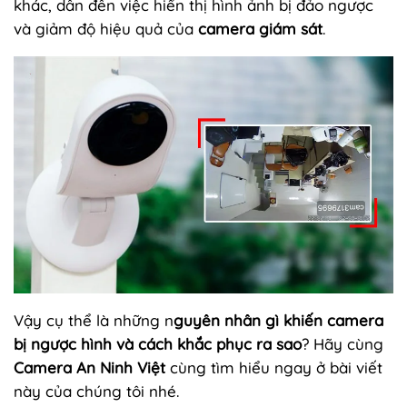
khác, dẫn đến việc hiển thị hình ảnh bị đảo ngược
và giảm độ hiệu quả của
camera giám sát
.
Vậy cụ thể là những n
guyên nhân gì khiến camera
bị ngược hình và cách khắc phục ra sao
? Hãy cùng
Camera An Ninh Việt
cùng tìm hiểu ngay ở bài viết
này của chúng tôi nhé.