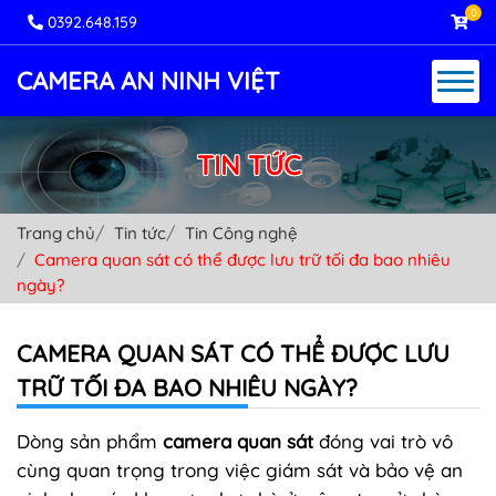
0
0392.648.159
CAMERA AN NINH VIỆT
TIN TỨC
Trang chủ
Tin tức
Tin Công nghệ
Camera quan sát có thể được lưu trữ tối đa bao nhiêu
ngày?
CAMERA QUAN SÁT CÓ THỂ ĐƯỢC LƯU
TRỮ TỐI ĐA BAO NHIÊU NGÀY?
Dòng sản phẩm
camera quan sát
đóng vai trò vô
cùng quan trọng trong việc giám sát và bảo vệ an