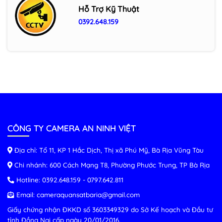
Hỗ Trợ Kỹ Thuật
0392.648.159
CÔNG TY CAMERA AN NINH VIỆT
Địa chỉ: Tổ 11, KP 1 Hắc Dịch, Thị xã Phú Mỹ, Bà Rịa Vũng Tàu
Chi nhánh: 600 Cách Mạng T8, Phường Phước Trung, TP Bà Rịa
Hotline:
0392.648.159
-
0797.642.811
Email:
cameraquansatbaria@gmail.com
Giấy chứng nhận ĐKKD số 3603349329 do Sở Kế hoạch và Đầu tư
tỉnh Đồng Nai cấp ngày 20/01/2016.