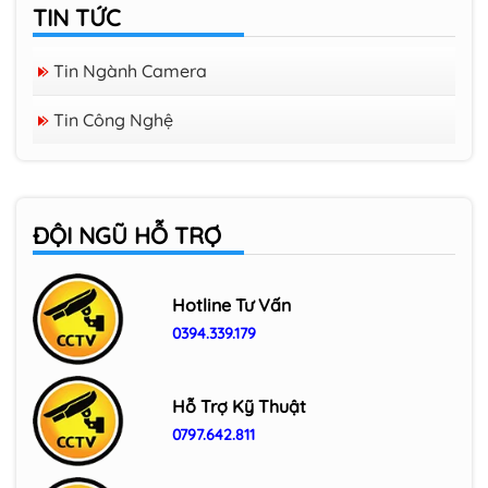
TIN TỨC
Tin Ngành Camera
Tin Công Nghệ
ĐỘI NGŨ HỖ TRỢ
Hotline Tư Vấn
0394.339.179
Hỗ Trợ Kỹ Thuật
0797.642.811