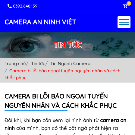
0
0392.648.159
CAMERA AN NINH VIỆT
TIN TỨC
Trang chủ
Tin tức
Tin Ngành Camera
Camera bị lỗi báo ngoại tuyến nguyên nhân và cách
khắc phục
CAMERA BỊ LỖI BÁO NGOẠI TUYẾN
NGUYÊN NHÂN VÀ CÁCH KHẮC PHỤC
Đôi khi, khi bạn cần xem lại hình ảnh từ
camera an
ninh
của mình, bạn có thể bất ngờ phát hiện ra