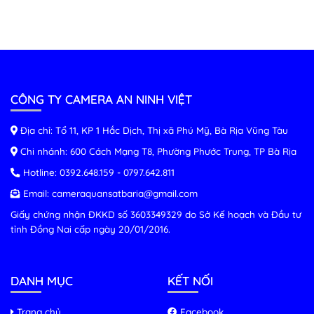
CÔNG TY CAMERA AN NINH VIỆT
Địa chỉ: Tổ 11, KP 1 Hắc Dịch, Thị xã Phú Mỹ, Bà Rịa Vũng Tàu
Chi nhánh: 600 Cách Mạng T8, Phường Phước Trung, TP Bà Rịa
Hotline:
0392.648.159
-
0797.642.811
Email:
cameraquansatbaria@gmail.com
Giấy chứng nhận ĐKKD số 3603349329 do Sở Kế hoạch và Đầu tư
tỉnh Đồng Nai cấp ngày 20/01/2016.
DANH MỤC
KẾT NỐI
Trang chủ
Facebook