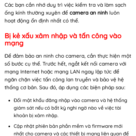
Các bạn cần nhớ duy trì việc kiểm tra và làm sạch
ống kính thường xuyên để
camera an ninh
luôn
hoạt động ổn định nhất có thể.
Bị kẻ xấu xâm nhập và tấn công vào
mạng
Để đảm bảo an ninh cho camera, cần thực hiện một
số bước cụ thể. Trước hết, ngắt kết nối camera với
mạng Internet hoặc mạng LAN ngay lập tức để
ngăn chặn việc tấn công lan truyền và bảo vệ hệ
thống cơ bản. Sau đó, áp dụng các biện pháp sau:
Đổi mật khẩu đăng nhập vào camera và hệ thống
giám sát nếu có bất kỳ nghi ngờ nào về việc tài
khoản bị xâm nhập.
Cập nhật phiên bản phần mềm và firmware mới
nhất cho camera và các thiết bị mạng liên quan để