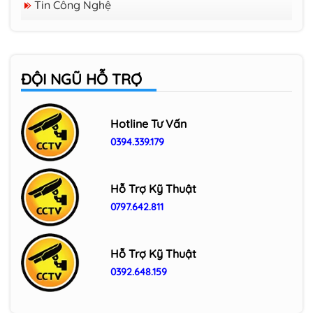
Tin Công Nghệ
ĐỘI NGŨ HỖ TRỢ
Hotline Tư Vấn
0394.339.179
Hỗ Trợ Kỹ Thuật
0797.642.811
Hỗ Trợ Kỹ Thuật
0392.648.159