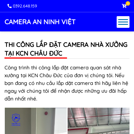
0
0392.648.159
CAMERA AN NINH VIỆT
THI CÔNG LẮP ĐẶT CAMERA NHÀ XƯỞNG
TẠI KCN CHÂU ĐỨC
Công trình thi công lắp đặt camera quan sát nhà
xưởng tại KCN Châu Đức của đơn vị chúng tôi. Nếu
bạn đang có nhu cầu lắp dặt camera thì hãy liên hệ
ngay với chúng tôi để nhận được những ưu đãi hấp
dẫn nhất nhé.