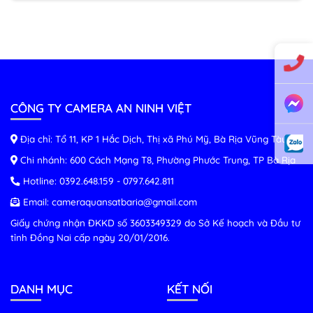
CÔNG TY CAMERA AN NINH VIỆT
Địa chỉ: Tổ 11, KP 1 Hắc Dịch, Thị xã Phú Mỹ, Bà Rịa Vũng Tàu
Chi nhánh: 600 Cách Mạng T8, Phường Phước Trung, TP Bà Rịa
Hotline:
0392.648.159
-
0797.642.811
Email:
cameraquansatbaria@gmail.com
Giấy chứng nhận ĐKKD số 3603349329 do Sở Kế hoạch và Đầu tư
tỉnh Đồng Nai cấp ngày 20/01/2016.
DANH MỤC
KẾT NỐI