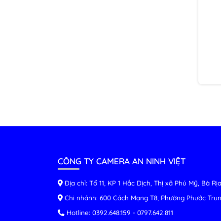
CÔNG TY CAMERA AN NINH VIỆT
Địa chỉ: Tổ 11, KP 1 Hắc Dịch, Thị xã Phú Mỹ, Bà R
Chi nhánh: 600 Cách Mạng T8, Phường Phước Trun
Hotline:
0392.648.159
-
0797.642.811