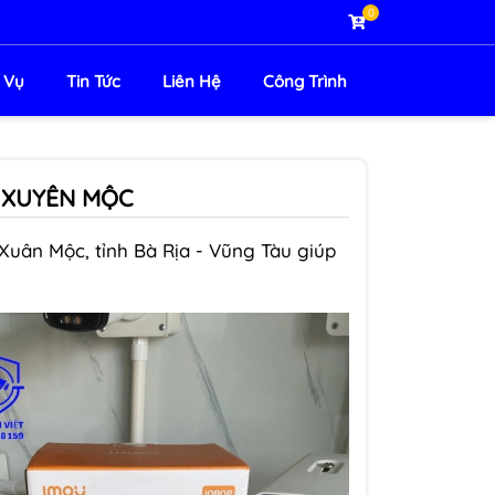
0
 Vụ
Tin Tức
Liên Hệ
Công Trình
N XUYÊN MỘC
Xuân Mộc, tỉnh Bà Rịa - Vũng Tàu giúp