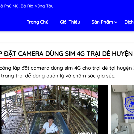
ị xã Phú Mỹ, Bà Rịa Vũng Tàu
Trang Chủ
Giới Thiệu
Sản Phẩm
Dịch
P ĐẶT CAMERA DÙNG SIM 4G TRẠI DÊ HUYỆ
 công lắp đặt camera dùng sim 4G cho trại dê tại huyện 
 trang trại dễ dàng quản lý và chăm sóc gia súc.