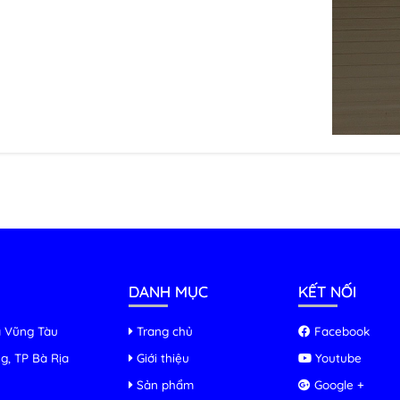
DANH MỤC
KẾT NỐI
ịa Vũng Tàu
Trang chủ
Facebook
g, TP Bà Rịa
Giới thiệu
Youtube
Sản phẩm
Google +