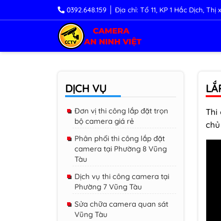
0392.648.159
Địa chỉ: Tổ 11, KP 1 Hắc Dịch, Th
DỊCH VỤ
LẮ
Đơn vị thi công lắp đặt trọn
Thi
bộ camera giá rẻ
chủ
Phân phối thi công lắp đặt
camera tại Phường 8 Vũng
Tàu
Dịch vụ thi công camera tại
Phường 7 Vũng Tàu
Sửa chữa camera quan sát
Vũng Tàu