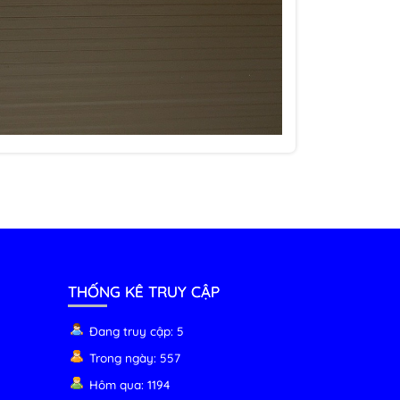
THỐNG KÊ TRUY CẬP
Đang truy cập: 5
Trong ngày: 557
Hôm qua: 1194