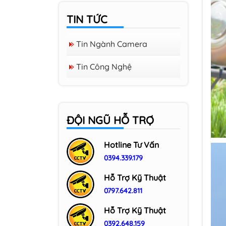
TIN TỨC
Tin Ngành Camera
Tin Công Nghệ
ĐỘI NGŨ HỖ TRỢ
Hotline Tư Vấn
0394.339.179
Hỗ Trợ Kỹ Thuật
0797.642.811
Hỗ Trợ Kỹ Thuật
0392.648.159