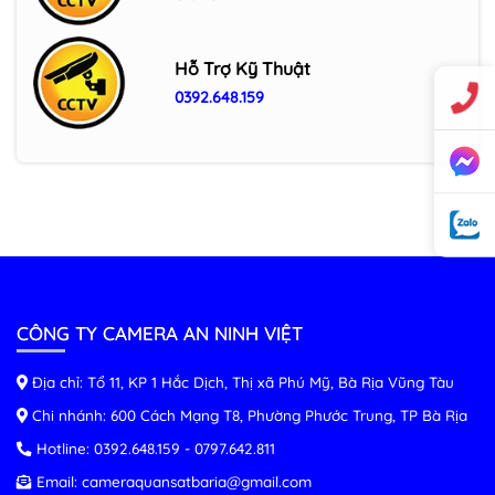
Hỗ Trợ Kỹ Thuật
0392.648.159
CÔNG TY CAMERA AN NINH VIỆT
Địa chỉ: Tổ 11, KP 1 Hắc Dịch, Thị xã Phú Mỹ, Bà Rịa Vũng Tàu
Chi nhánh: 600 Cách Mạng T8, Phường Phước Trung, TP Bà Rịa
Hotline:
0392.648.159
-
0797.642.811
Email:
cameraquansatbaria@gmail.com