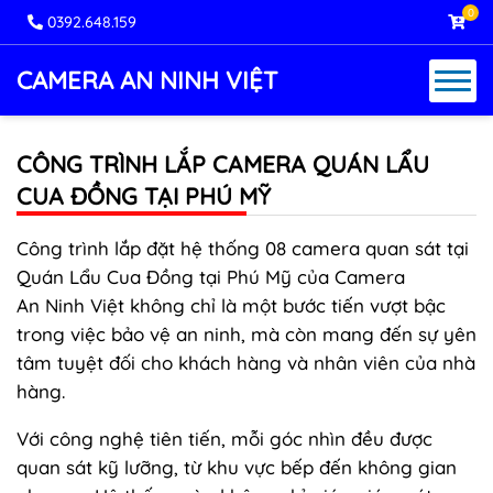
0
0392.648.159
CAMERA AN NINH VIỆT
CÔNG TRÌNH LẮP CAMERA QUÁN LẨU
CUA ĐỒNG TẠI PHÚ MỸ
Công trình lắp đặt hệ thống 08 camera quan sát tại
Quán Lẩu Cua Đồng tại Phú Mỹ của Camera
An Ninh Việt không chỉ là một bước tiến vượt bậc
trong việc bảo vệ an ninh, mà còn mang đến sự yên
tâm tuyệt đối cho khách hàng và nhân viên của nhà
hàng.
Với công nghệ tiên tiến, mỗi góc nhìn đều được
quan sát kỹ lưỡng, từ khu vực bếp đến không gian